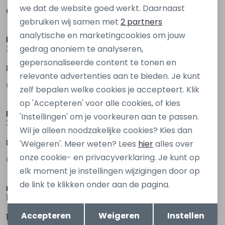
we dat de website goed werkt. Daarnaast
Marketing cookies
gebruiken wij samen met
2 partners
analytische en marketingcookies om jouw
Flinq
Flinq
gedrag anoniem te analyseren,
3111601 W10292 Ecru naturel
3111601 W10292 Bruin donker
gepersonaliseerde content te tonen en
8,99
8,99
relevante advertenties aan te bieden. Je kunt
zelf bepalen welke cookies je accepteert. Klik
op 'Accepteren' voor alle cookies, of kies
Flinq
Flinq
'Instellingen' om je voorkeuren aan te passen.
3111601 W10292 Grijs antraciet
3111601 W10292 Groen mos
Wil je alleen noodzakelijke cookies? Kies dan
8,99
8,99
'Weigeren'. Meer weten? Lees
hier
alles over
onze cookie- en privacyverklaring. Je kunt op
elk moment je instellingen wijzigingen door op
de link te klikken onder aan de pagina.
name it baby
Flinq Newborn
13253392 Groen licht
3112600 W10328 Diversen
Opslaan
Terug
Accepteren
Weigeren
Instellen
13,99
9,99