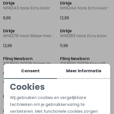
Dirkje
Dirkje
WN1243 noos Ecru ivoor
WN1244 noos Ecru ivoor
9,99
12,99
Dirkje
Dirkje
WN1276 noos Blauw marine
WN1283 noos Ecru ivoor
12,99
11,99
Flinq Newborn
Flinq Newborn
3212600 Z10129 Groen mos
3212600 Z10129 Ecru off white
Consent
Meer informatie
8,99
8,99
Cookies
Noodzakelijke cookies
Flinq Newborn
Flinq Newborn
Wij gebruiken cookies en vergelijkbare
3212600 Z10129 Blauw raf
3212600 Z10129 Bruin taupe
Personalisatie cookies
technieken om je gebruikservaring te
8,99
8,99
verbeteren. Met functionele cookies zorgen
Analytische cookies