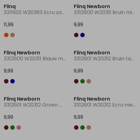
Flinq
Flinq Newborn
3311602 W20363 Ecru zand
3312600 W20311 Bruin midden
Lingerie
Truien
Meisjes beenmode
Truien
Pakjes en Rompers
Pakjes en Rompers
11,99
9,99
Rokken
Vesten
Rokken
Vesten
Rokjes
Shirtjes
Flinq Newborn
Flinq Newborn
Shirts
Shirts
Shirtjes
Truitjes
3312600 W20311 Blauw marine
3312601 W20312 Bruin taupe
9,99
9,99
Truien
Truien
Truitjes
Vestjes
Vesten
Vesten
Vestjes
Flinq Newborn
Flinq Newborn
3312601 W20312 Groen mos
3312601 W20312 Ecru melee
Accessoires
Accessoires
Accessoires
9,99
9,99
Sale
Sale