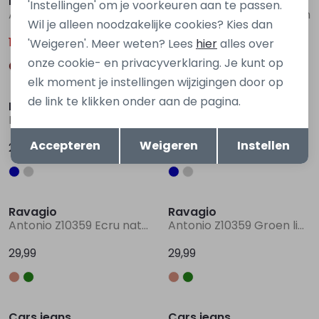
Ravagio
Ravagio
'Instellingen' om je voorkeuren aan te passen.
Adlar Z10358 Bruin licht
Adlar Z10358 Grijs midden
Wil je alleen noodzakelijke cookies? Kies dan
15,00
15,00
'Weigeren'. Meer weten? Lees
hier
alles over
29,99
29,99
onze cookie- en privacyverklaring. Je kunt op
elk moment je instellingen wijzigingen door op
de link te klikken onder aan de pagina.
Ravagio
Ravagio
Rob Z10356 Denim
Rob Z10356 Denim grey
Opslaan
Terug
Accepteren
Weigeren
Instellen
29,99
29,99
Ravagio
Ravagio
Antonio Z10359 Ecru naturel
Antonio Z10359 Groen licht
29,99
29,99
Cars jeans
Cars jeans