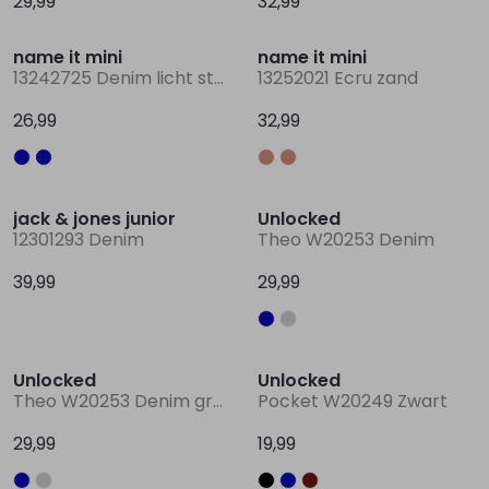
29,99
32,99
name it mini
name it mini
13242725 Denim licht stonewashed
13252021 Ecru zand
26,99
32,99
jack & jones junior
Unlocked
12301293 Denim
Theo W20253 Denim
39,99
29,99
Unlocked
Unlocked
Theo W20253 Denim grey
Pocket W20249 Zwart
29,99
19,99