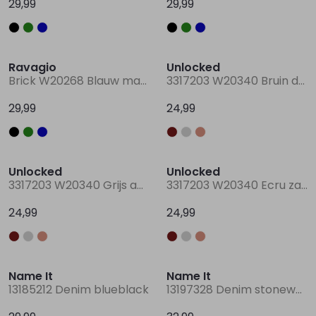
29,99
29,99
Nieuw
Nieuw
Lingerie
Truien
Meisjes beenmode
Truien
Pakjes en Rompers
Pakjes en Rompers
Ravagio
Unlocked
Brick W20268 Blauw marine
3317203 W20340 Bruin donker
Rokken
Vesten
Rokken
Vesten
Rokjes
Shirtjes
29,99
24,99
Shirts
Shirts
Shirtjes
Truitjes
Nieuw
Nieuw
Truien
Truien
Truitjes
Vestjes
Unlocked
Unlocked
3317203 W20340 Grijs antraciet
3317203 W20340 Ecru zand
Vesten
Vesten
Vestjes
24,99
24,99
Accessoires
Accessoires
Accessoires
Name It
Name It
13185212 Denim blueblack
13197328 Denim stonewashed