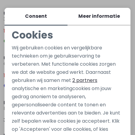
Sale
Sale
Unlocked
Unlocked
Consent
Meer informatie
3217204 Z10273 Groen donker
Onno Z10608 Denim
12,50
10,00
Cookies
24,99
19,99
Noodzakelijke cookies
Sale
Sale
Wij gebruiken cookies en vergelijkbare
Personalisatie cookies
technieken om je gebruikservaring te
Unlocked
Unlocked
Onno Z10608 Ecru zand
Onno Z10608 Grijs antraciet
verbeteren. Met functionele cookies zorgen
Analytische cookies
we dat de website goed werkt. Daarnaast
10,00
10,00
19,99
19,99
Marketing cookies
gebruiken wij samen met
2 partners
analytische en marketingcookies om jouw
gedrag anoniem te analyseren,
Koko Noko
Koko Noko
gepersonaliseerde content te tonen en
N58871-37 Denim grey
N58893-37 Blauw marine
relevante advertenties aan te bieden. Je kunt
34,99
24,99
zelf bepalen welke cookies je accepteert. Klik
Sale
Sale
op 'Accepteren' voor alle cookies, of kies