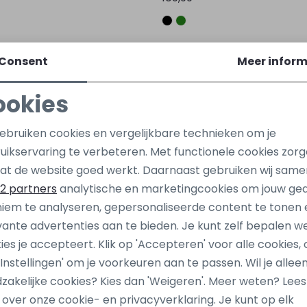
jones
Cars jeans
Consent
Meer inform
824 Ecru naturel
60865 Groen army
ookies
45,00
89,99
Noodzakelijke cookies
Personalisatie cookies
gebruiken cookies en vergelijkbare technieken om je
uikservaring te verbeteren. Met functionele cookies zor
Analytische cookies
Marketing cookies
at de website goed werkt. Daarnaast gebruiken wij same
2 partners
analytische en marketingcookies om jouw ge
iem te analyseren, gepersonaliseerde content te tonen 
vante advertenties aan te bieden. Je kunt zelf bepalen w
ies je accepteert. Klik op 'Accepteren' voor alle cookies, 
 'Instellingen' om je voorkeuren aan te passen. Wil je allee
zakelijke cookies? Kies dan 'Weigeren'. Meer weten? Lee
s over onze cookie- en privacyverklaring. Je kunt op elk