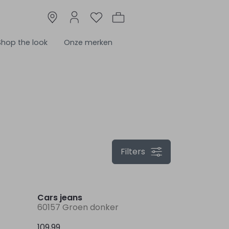
Shop the look
Onze merken
Filters
Nieuw
Nieuw
Cars jeans
60157 Groen donker
109,99