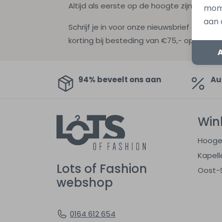
Altijd als eerste op de hoogte zijn?
mome
aan 
Schrijf je in voor onze nieuwsbrief en ontv
korting bij besteding van €75,- op de nie
94% beveelt ons aan
Au
Win
Hooge
Kapell
Lots of Fashion
Oost-
webshop
0164 612 654