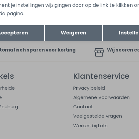
nt je instellingen wijzigingen door op de link te klikken 
de pagina.
ang dan ook gelijk €5,-
Hoe we met je data omgaan? B
uwe collectie!
Opslaan
Terug
Accepteren
Weigeren
Instell
tomatisch sparen voor korting
Wij scoren e
kels
Klantenservice
rheide
Privacy beleid
e
Algemene Voorwaarden
Souburg
Contact
Veelgestelde vragen
Werken bij Lots