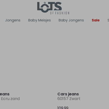
Jongens
Baby Meisjes
Baby Jongens
Sale
Nieuw
jeans
Cars jeans
 Ecru zand
60157 Zwart
109,99