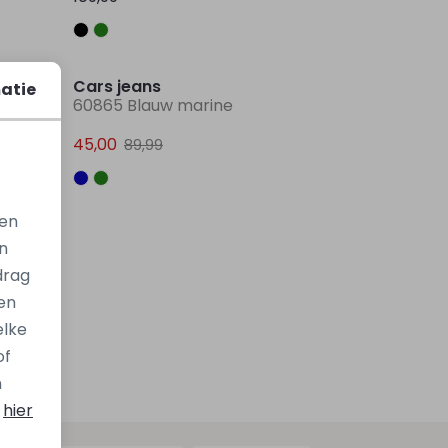
Sale
Sale
Cars jeans
atie
60865 Blauw marine
45,00
89,99
gen
n
drag
en
elke
of
n
s
hier