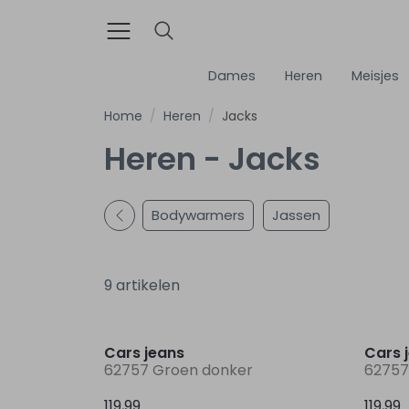
Dames
Heren
Meisjes
Home
Heren
Jacks
Heren - Jacks
Bodywarmers
Jassen
9 artikelen
Nieuw
Cars jeans
Cars 
62757 Groen donker
62757
119,99
119,99