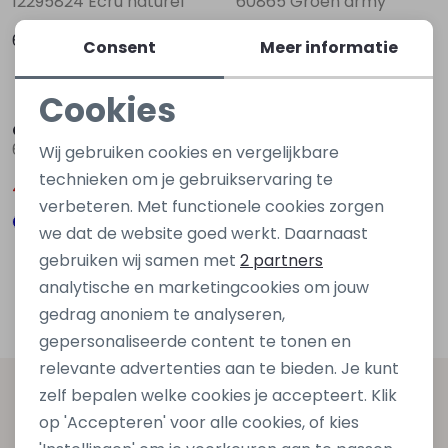
12295824 Ecru naturel
60865 Groen army
69,99
45,00
89,99
Consent
Meer informatie
Sale
Cookies
Noodzakelijke cookies
Cars jeans
60865 Blauw marine
Wij gebruiken cookies en vergelijkbare
Personalisatie cookies
technieken om je gebruikservaring te
45,00
89,99
verbeteren. Met functionele cookies zorgen
Analytische cookies
we dat de website goed werkt. Daarnaast
Marketing cookies
gebruiken wij samen met
2 partners
Filters
analytische en marketingcookies om jouw
gedrag anoniem te analyseren,
gepersonaliseerde content te tonen en
relevante advertenties aan te bieden. Je kunt
zelf bepalen welke cookies je accepteert. Klik
Altijd als eerste op de hoogte zijn?
op 'Accepteren' voor alle cookies, of kies
Schrijf je in voor onze nieuwsbrief en ontvang dan ook