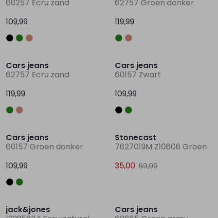
60257 Ecru zand
62757 Groen donker
109,99
119,99
Lingerie
Truien
Meisjes beenmode
Truien
Pakjes en Rompers
Pakjes en Rompers
Nieuw
Nieuw
Rokken
Vesten
Rokken
Vesten
Rokjes
Shirtjes
Cars jeans
Cars jeans
62757 Ecru zand
60157 Zwart
Shirts
Shirts
Shirtjes
Truitjes
119,99
109,99
Truien
Truien
Truitjes
Vestjes
Nieuw
Sale
Cars jeans
Stonecast
Vesten
Vesten
Vestjes
60157 Groen donker
7627019M Z10606 Groen
109,99
35,00
69,99
Accessoires
Accessoires
Accessoires
Sale
jack&jones
Cars jeans