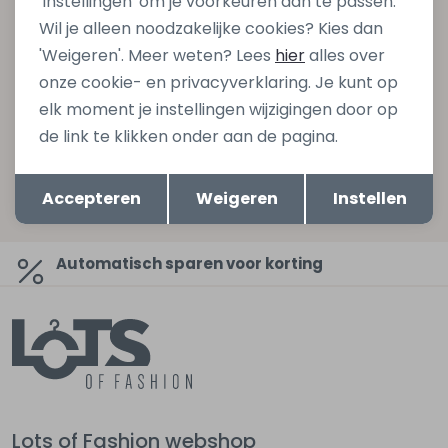
'Instellingen' om je voorkeuren aan te passen.
gelijk €5,- korting bij besteding van €75,- op de
Wil je alleen noodzakelijke cookies? Kies dan
nieuwe collectie!
'Weigeren'. Meer weten? Lees
hier
alles over
onze cookie- en privacyverklaring. Je kunt op
elk moment je instellingen wijzigingen door op
Aanmelden
de link te klikken onder aan de pagina.
Opslaan
Hoe we met je data omgaan? Bekijk dit in onze
Terug
Accepteren
Weigeren
Instellen
privacyverklaring.
Automatisch sparen voor korting
Lots of Fashion webshop