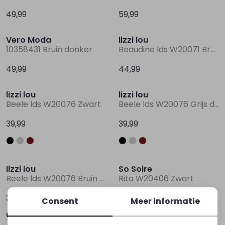
49,99
59,99
Vero Moda
lizzi lou
10358431 Bruin donker
Beaudine lds W20071 Bruin donker
49,99
44,99
lizzi lou
lizzi lou
Beele lds W20076 Zwart
Beele lds W20076 Grijs donker melee
39,99
39,99
lizzi lou
So Soire
Beele lds W20076 Bruin donker
Rita W20406 Zwart
39,99
39,99
Consent
Meer informatie