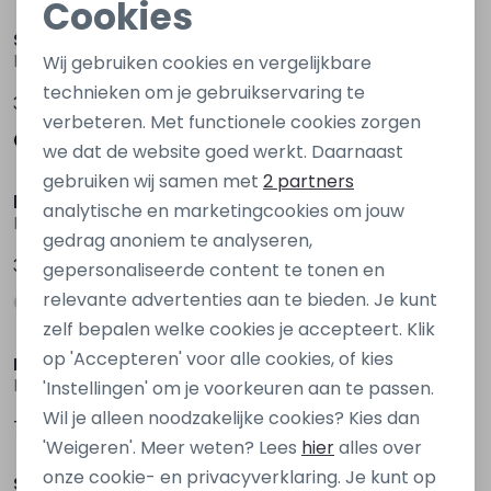
Cookies
Noodzakelijke cookies
So Soire
lizzi lou
Rita W20406 Blauw marine
Brieke lds W20135 Denim darkwashed
Wij gebruiken cookies en vergelijkbare
Personalisatie cookies
technieken om je gebruikservaring te
39,99
39,99
verbeteren. Met functionele cookies zorgen
Analytische cookies
we dat de website goed werkt. Daarnaast
Marketing cookies
gebruiken wij samen met
2 partners
lizzi lou
lizzi lou
analytische en marketingcookies om jouw
Bylvie lds W20073 Grijs midden
Bylvie lds W20073 Bruin midden
gedrag anoniem te analyseren,
39,99
39,99
gepersonaliseerde content te tonen en
relevante advertenties aan te bieden. Je kunt
zelf bepalen welke cookies je accepteert. Klik
op 'Accepteren' voor alle cookies, of kies
Elvira Casuals
Jacqueline de Yong
E2 26-020 Ecru melee
15221238 Rood bordo
'Instellingen' om je voorkeuren aan te passen.
Wil je alleen noodzakelijke cookies? Kies dan
79,99
29,99
Sale
Sale
'Weigeren'. Meer weten? Lees
hier
alles over
onze cookie- en privacyverklaring. Je kunt op
So Soire
So Soire