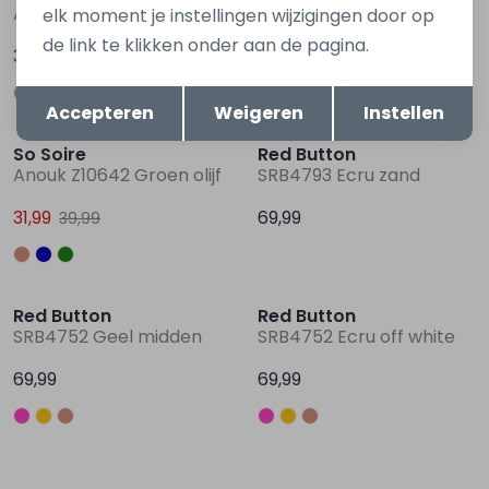
Anouk Z10642 Ecru zand
Anouk Z10642 Blauw marine
elk moment je instellingen wijzigingen door op
de link te klikken onder aan de pagina.
31,99
31,99
39,99
39,99
Opslaan
Terug
Accepteren
Weigeren
Instellen
Sale
So Soire
Red Button
Anouk Z10642 Groen olijf
SRB4793 Ecru zand
31,99
69,99
39,99
Red Button
Red Button
SRB4752 Geel midden
SRB4752 Ecru off white
69,99
69,99