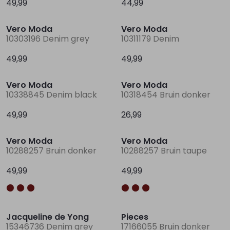
49,99
44,99
Nieuw
Nieuw
Vero Moda
Vero Moda
Lingerie
Truien
Meisjes beenmode
Truien
Pakjes en Rompers
Pakjes en Rompers
10303196 Denim grey
10311179 Denim
49,99
49,99
Rokken
Vesten
Rokken
Vesten
Rokjes
Shirtjes
Nieuw
Nieuw
Vero Moda
Vero Moda
Shirts
Shirts
Shirtjes
Truitjes
10338845 Denim black
10318454 Bruin donker
49,99
26,99
Truien
Truien
Truitjes
Vestjes
Nieuw
Nieuw
Vero Moda
Vero Moda
10288257 Bruin donker
10288257 Bruin taupe
Vesten
Vesten
Vestjes
49,99
49,99
Accessoires
Accessoires
Accessoires
Nieuw
Nieuw
Jacqueline de Yong
Pieces
15346736 Denim grey
17166055 Bruin donker