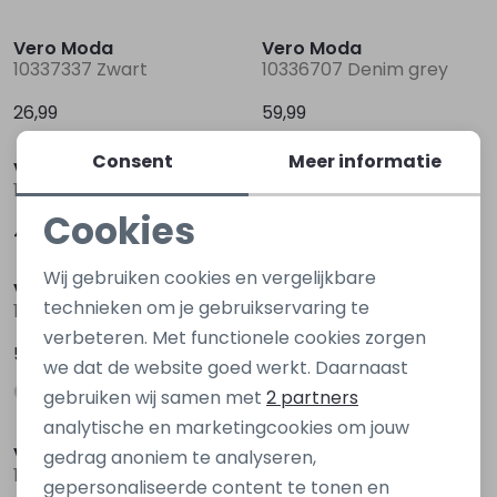
Vero Moda
Vero Moda
10337337 Zwart
10336707 Denim grey
26,99
59,99
Consent
Meer informatie
Vero Moda
Vero Moda
10310878 Zwart
10314594 Zwart
Cookies
49,99
49,99
Noodzakelijke cookies
Wij gebruiken cookies en vergelijkbare
Vero Moda
Vero Moda
Personalisatie cookies
technieken om je gebruikservaring te
10241358 Denim grey
10287304 Denim grey
verbeteren. Met functionele cookies zorgen
Analytische cookies
59,99
49,99
we dat de website goed werkt. Daarnaast
Marketing cookies
gebruiken wij samen met
2 partners
analytische en marketingcookies om jouw
Vero Moda
Vero Moda
gedrag anoniem te analyseren,
10297608 Denim dark stonewashed
10308153 Denim
gepersonaliseerde content te tonen en