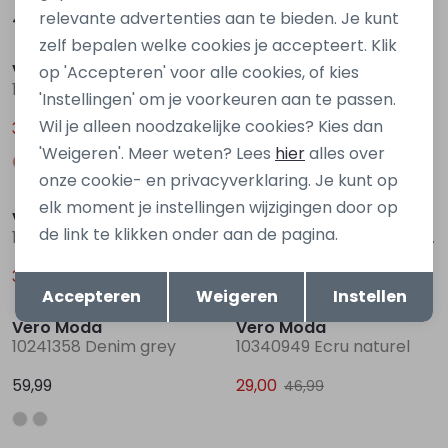
relevante advertenties aan te bieden. Je kunt
49,99
49,99
Sale
Sale
zelf bepalen welke cookies je accepteert. Klik
Vero Moda
Vero Moda
op 'Accepteren' voor alle cookies, of kies
10287303 Ecru ivoor
10300174 Denim licht gebleekt
'Instellingen' om je voorkeuren aan te passen.
Wil je alleen noodzakelijke cookies? Kies dan
35,00
29,00
49,99
44,99
'Weigeren'. Meer weten? Lees
hier
alles over
onze cookie- en privacyverklaring. Je kunt op
Sale
Sale
elk moment je instellingen wijzigingen door op
Vero Moda
Vero Moda
de link te klikken onder aan de pagina.
10302479 Denim licht gebleekt
10283858 Denim licht gebleekt
Opslaan
35,00
35,00
Terug
49,99
49,99
Sale
Accepteren
Weigeren
Instellen
Vero Moda
Vero Moda
10241358 Denim grey
10340949 Ecru naturel
59,99
29,00
46,99