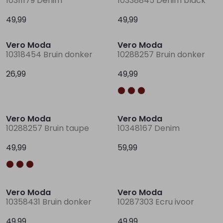
10311179 Denim
10338845 Denim black
49,99
49,99
Nieuw
Nieuw
Lingerie
Truien
Meisjes beenmode
Truien
Pakjes en Rompers
Pakjes en Rompers
Vero Moda
Vero Moda
10318454 Bruin donker
10288257 Bruin donker
Rokken
Vesten
Rokken
Vesten
Rokjes
Shirtjes
26,99
49,99
Shirts
Shirts
Shirtjes
Truitjes
Nieuw
Truien
Truien
Truitjes
Vestjes
Vero Moda
Vero Moda
10288257 Bruin taupe
10348167 Denim
Vesten
Vesten
Vestjes
49,99
59,99
Accessoires
Accessoires
Accessoires
Vero Moda
Vero Moda
10358431 Bruin donker
10287303 Ecru ivoor
49,99
49,99