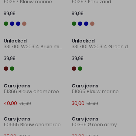
50257 Blauw marine
50257 Ecru zand
99,99
99,99
Lingerie
Truien
Meisjes beenmode
Truien
Pakjes en Rompers
Pakjes en Rompers
Rokken
Vesten
Rokken
Vesten
Rokjes
Shirtjes
Unlocked
Unlocked
3317101 W20314 Bruin midden
3317101 W20314 Groen donker
Shirts
Shirts
Shirtjes
Truitjes
39,99
39,99
Truien
Truien
Truitjes
Vestjes
Sale
Sale
Cars jeans
Cars jeans
Vesten
Vesten
Vestjes
51366 Blauw chambree
51065 Blauw marine
40,00
30,00
79,99
59,99
Accessoires
Accessoires
Accessoires
Sale
Sale
Cars jeans
Cars jeans
50665 Blauw chambree
50365 Groen army