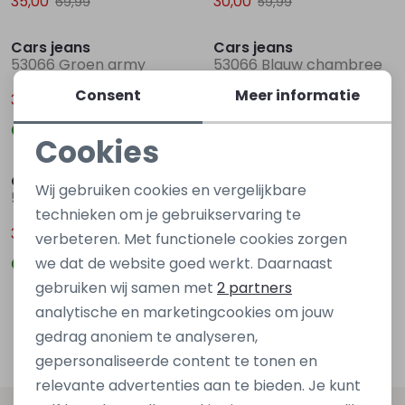
35,00
30,00
69,99
59,99
Sale
Sale
Cars jeans
Cars jeans
53066 Groen army
53066 Blauw chambree
Consent
Meer informatie
30,00
30,00
59,99
59,99
Cookies
Sale
Sale
Noodzakelijke cookies
Cars jeans
Cars jeans
Wij gebruiken cookies en vergelijkbare
53066 Ecru zand
22877 Groen army
Personalisatie cookies
technieken om je gebruikservaring te
30,00
22,50
59,99
44,99
verbeteren. Met functionele cookies zorgen
Analytische cookies
we dat de website goed werkt. Daarnaast
Marketing cookies
gebruiken wij samen met
2 partners
analytische en marketingcookies om jouw
Filters
gedrag anoniem te analyseren,
gepersonaliseerde content te tonen en
relevante advertenties aan te bieden. Je kunt