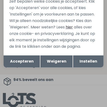
zelf bepalen welke cookies je accepteert. Klik
Altijd als eerste op de hoogte zijn?
op 'Accepteren' voor alle cookies, of kies
'Instellingen' om je voorkeuren aan te passen.
Schrijf je in voor onze nieuwsbrief en ontvang dan ook
Wil je alleen noodzakelijke cookies? Kies dan
gelijk €5,- korting bij besteding van €75,- op de
'Weigeren'. Meer weten? Lees
hier
alles over
nieuwe collectie!
onze cookie- en privacyverklaring. Je kunt op
elk moment je instellingen wijzigingen door op
de link te klikken onder aan de pagina.
Aanmelden
Opslaan
Terug
Hoe we met je data omgaan? Bekijk dit in onze
Accepteren
Weigeren
Instellen
privacyverklaring.
94% beveelt ons aan