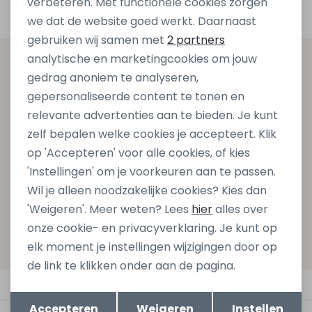
verbeteren. Met functionele cookies zorgen
Analytische cookies
we dat de website goed werkt. Daarnaast
Marketing cookies
gebruiken wij samen met
2 partners
analytische en marketingcookies om jouw
Altijd als eerste op de hoogte zijn?
gedrag anoniem te analyseren,
Schrijf je in voor onze nieuwsbrief en ontvang dan ook
gepersonaliseerde content te tonen en
gelijk €5,- korting bij besteding van €75,- op de
relevante advertenties aan te bieden. Je kunt
nieuwe collectie!
zelf bepalen welke cookies je accepteert. Klik
op 'Accepteren' voor alle cookies, of kies
'Instellingen' om je voorkeuren aan te passen.
Aanmelden
Wil je alleen noodzakelijke cookies? Kies dan
'Weigeren'. Meer weten? Lees
hier
alles over
Hoe we met je data omgaan? Bekijk dit in onze
onze cookie- en privacyverklaring. Je kunt op
privacyverklaring.
elk moment je instellingen wijzigingen door op
de link te klikken onder aan de pagina.
Automatisch sparen voor korting
Opslaan
Terug
Accepteren
Weigeren
Instellen