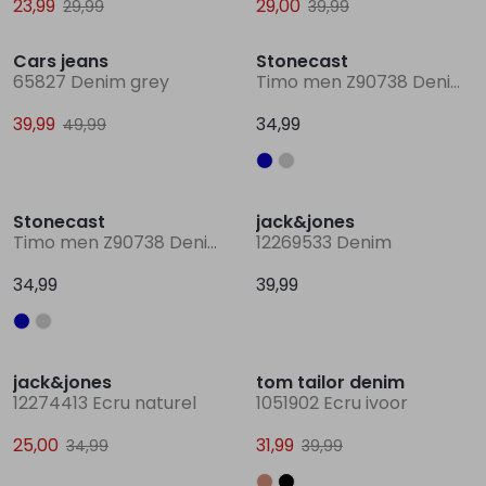
23,99
29,00
29,99
39,99
Sale
Cars jeans
Stonecast
Lingerie
Truien
Meisjes beenmode
Truien
Pakjes en Rompers
Pakjes en Rompers
65827 Denim grey
Timo men Z90738 Denim licht gebleekt
39,99
34,99
49,99
Rokken
Vesten
Rokken
Vesten
Rokjes
Shirtjes
Shirts
Shirts
Shirtjes
Truitjes
Stonecast
jack&jones
Timo men Z90738 Denim grey
12269533 Denim
Truien
Truien
Truitjes
Vestjes
34,99
39,99
Vesten
Vesten
Vestjes
Sale
Sale
jack&jones
tom tailor denim
Accessoires
Accessoires
Accessoires
12274413 Ecru naturel
1051902 Ecru ivoor
25,00
31,99
34,99
39,99