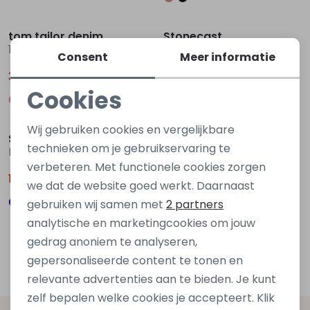
Sale
Sale
tom tailor denim
Stonecast
1051902 Zwart
Donny bad Z10586 Blauw ijs
Consent
Meer informatie
31,99
14,00
39,99
19,99
Cookies
Noodzakelijke cookies
Sale
Wij gebruiken cookies en vergelijkbare
Stonecast
Personalisatie cookies
technieken om je gebruikservaring te
Donny bad Z10586 Groen mos
verbeteren. Met functionele cookies zorgen
Analytische cookies
14,00
19,99
we dat de website goed werkt. Daarnaast
Marketing cookies
gebruiken wij samen met
2 partners
analytische en marketingcookies om jouw
gedrag anoniem te analyseren,
Filters
gepersonaliseerde content te tonen en
relevante advertenties aan te bieden. Je kunt
zelf bepalen welke cookies je accepteert. Klik