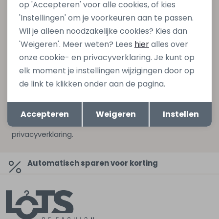
op 'Accepteren' voor alle cookies, of kies
Altijd als eerste op de hoogte zijn?
'Instellingen' om je voorkeuren aan te passen.
Schrijf je in voor onze nieuwsbrief en ontvang dan ook
Wil je alleen noodzakelijke cookies? Kies dan
gelijk €5,- korting bij besteding van €75,- op de
'Weigeren'. Meer weten? Lees
hier
alles over
nieuwe collectie!
onze cookie- en privacyverklaring. Je kunt op
elk moment je instellingen wijzigingen door op
de link te klikken onder aan de pagina.
Aanmelden
Opslaan
Terug
Accepteren
Weigeren
Instellen
Hoe we met je data omgaan? Bekijk dit in onze
privacyverklaring.
Automatisch sparen voor korting