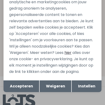
analytische en marketingcookies om jouw
Altijd als eerste op de hoogte zijn?
gedrag anoniem te analyseren,
gepersonaliseerde content te tonen en
Schrijf je in voor onze nieuwsbrief en ontvang dan ook
relevante advertenties aan te bieden. Je kunt
gelijk €5,- korting bij besteding van €75,- op de
zelf bepalen welke cookies je accepteert. Klik
nieuwe collectie!
op 'Accepteren' voor alle cookies, of kies
'Instellingen' om je voorkeuren aan te passen.
Wil je alleen noodzakelijke cookies? Kies dan
Aanmelden
'Weigeren'. Meer weten? Lees
hier
alles over
onze cookie- en privacyverklaring. Je kunt op
Hoe we met je data omgaan? Bekijk dit in onze
elk moment je instellingen wijzigingen door op
privacyverklaring.
de link te klikken onder aan de pagina.
Opslaan
Terug
Automatisch sparen voor korting
Accepteren
Weigeren
Instellen