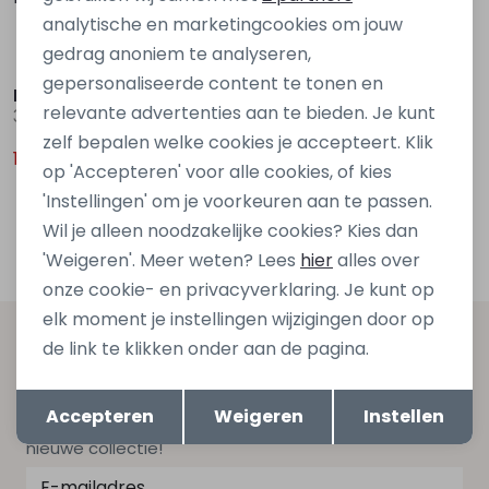
analytische en marketingcookies om jouw
gedrag anoniem te analyseren,
Sale
Sale
gepersonaliseerde content te tonen en
Bakkaboe
name it baby
relevante advertenties aan te bieden. Je kunt
3015701 Z90149 Denim licht gebleekt
13240066 Paars zacht lila
zelf bepalen welke cookies je accepteert. Klik
12,50
14,50
24,99
28,99
op 'Accepteren' voor alle cookies, of kies
'Instellingen' om je voorkeuren aan te passen.
Filters
Wil je alleen noodzakelijke cookies? Kies dan
'Weigeren'. Meer weten? Lees
hier
alles over
onze cookie- en privacyverklaring. Je kunt op
elk moment je instellingen wijzigingen door op
Altijd als eerste op de hoogte zijn?
de link te klikken onder aan de pagina.
Schrijf je in voor onze nieuwsbrief en ontvang dan ook
Opslaan
Terug
Accepteren
Weigeren
Instellen
gelijk €5,- korting bij besteding van €75,- op de
nieuwe collectie!