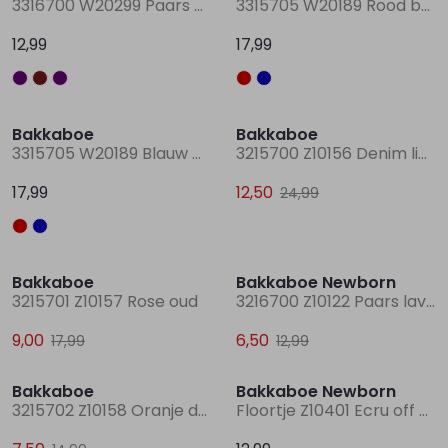
3316700 W20299 Paars mauve
3315705 W20189 Rood bordo
12,99
17,99
Lingerie
Truien
Meisjes beenmode
Truien
Pakjes en Rompers
Pakjes en Rompers
Sale
Rokken
Vesten
Rokken
Vesten
Rokjes
Shirtjes
Bakkaboe
Bakkaboe
3315705 W20189 Blauw marine
3215700 Z10156 Denim licht gebleekt
Shirts
Shirts
Shirtjes
Truitjes
17,99
12,50
24,99
Truien
Truien
Truitjes
Vestjes
Sale
Sale
Bakkaboe
Bakkaboe Newborn
Vesten
Vesten
Vestjes
3215701 Z10157 Rose oud
3216700 Z10122 Paars lavendel lila
9,00
6,50
17,99
12,99
Accessoires
Accessoires
Accessoires
Sale
Bakkaboe
Bakkaboe Newborn
3215702 Z10158 Oranje donker koraal
Floortje Z10401 Ecru off white