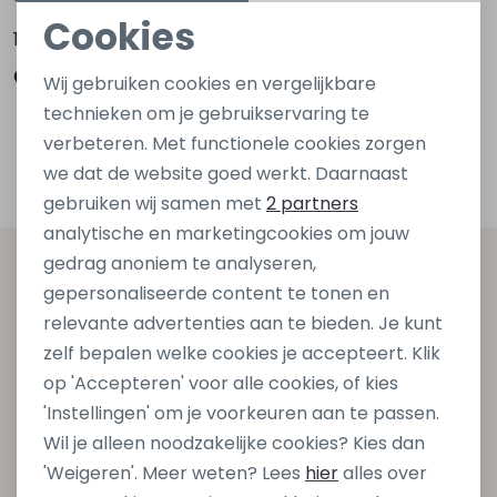
Cookies
16,99
Noodzakelijke cookies
Wij gebruiken cookies en vergelijkbare
Personalisatie cookies
technieken om je gebruikservaring te
verbeteren. Met functionele cookies zorgen
Filters
Analytische cookies
we dat de website goed werkt. Daarnaast
Marketing cookies
gebruiken wij samen met
2 partners
analytische en marketingcookies om jouw
gedrag anoniem te analyseren,
Altijd als eerste op de hoogte zijn?
gepersonaliseerde content te tonen en
Schrijf je in voor onze nieuwsbrief en ontvang dan ook
relevante advertenties aan te bieden. Je kunt
gelijk €5,- korting bij besteding van €75,- op de
zelf bepalen welke cookies je accepteert. Klik
nieuwe collectie!
op 'Accepteren' voor alle cookies, of kies
'Instellingen' om je voorkeuren aan te passen.
Wil je alleen noodzakelijke cookies? Kies dan
Aanmelden
'Weigeren'. Meer weten? Lees
hier
alles over