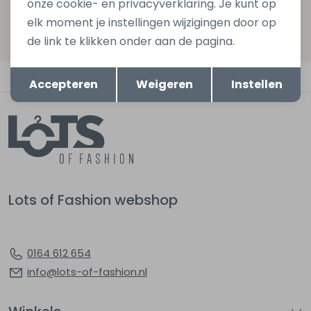
onze cookie- en privacyverklaring. Je kunt op
Hoe we met je data omgaan? Bekijk dit in onze
elk moment je instellingen wijzigingen door op
privacyverklaring.
de link te klikken onder aan de pagina.
Opslaan
Terug
Automatisch sparen voor korting
Accepteren
Weigeren
Instellen
Lots of Fashion webshop
0164 612 654
info@lots-of-fashion.nl