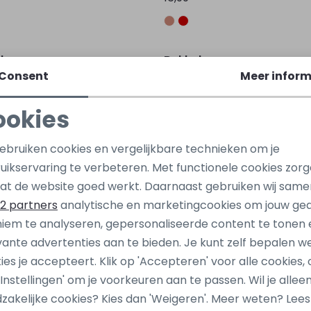
Sale
aboe
Bakkaboe
1 Z10164 Rose
3115200 W10147 Grijs midde
Consent
Meer inform
14,99
2,99
ookies
Noodzakelijke cookies
Personalisatie cookies
gebruiken cookies en vergelijkbare technieken om je
uikservaring te verbeteren. Met functionele cookies zor
Analytische cookies
Marketing cookies
at de website goed werkt. Daarnaast gebruiken wij same
2 partners
analytische en marketingcookies om jouw ge
iem te analyseren, gepersonaliseerde content te tonen 
vante advertenties aan te bieden. Je kunt zelf bepalen w
ies je accepteert. Klik op 'Accepteren' voor alle cookies, 
 'Instellingen' om je voorkeuren aan te passen. Wil je allee
zakelijke cookies? Kies dan 'Weigeren'. Meer weten? Lee