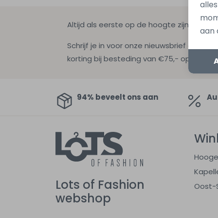
alle
mome
Altijd als eerste op de hoogte zijn?
aan 
Schrijf je in voor onze nieuwsbrief en ontv
korting bij besteding van €75,- op de nie
94% beveelt ons aan
Au
Win
Hooge
Kapell
Lots of Fashion
Oost-
webshop