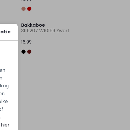
Bakkaboe
n
3115207 W10169 Zwart
atie
16,99
gen
n
drag
en
elke
of
n
s
hier