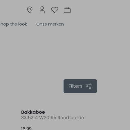
Shop the look
Onze merken
1
Filters
Bakkaboe
3315214 W20195 Rood bordo
16,99