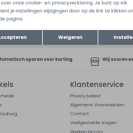
s over onze cookie- en privacyverklaring. Je kunt op elk
nt je instellingen wijzigingen door op de link te klikken 
de pagina.
ang dan ook gelijk €5,-
Opslaan
Hoe we met je data omgaan? B
Terug
uwe collectie!
Accepteren
Weigeren
Instell
tomatisch sparen voor korting
Wij scoren e
kels
Klantenservice
rheide
Privacy beleid
e
Algemene Voorwaarden
Souburg
Contact
Veelgestelde vragen
Werken bij Lots