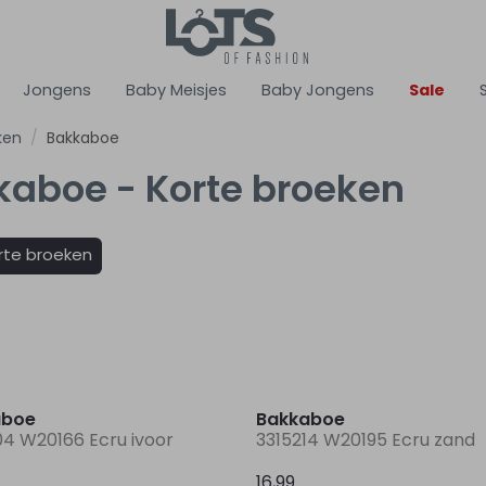
Jongens
Baby Meisjes
Baby Jongens
Sale
ken
Bakkaboe
kaboe - Korte broeken
rte broeken
aboe
Bakkaboe
04 W20166 Ecru ivoor
3315214 W20195 Ecru zand
16,99