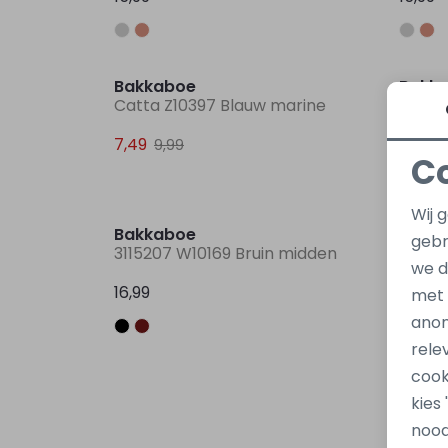
Sale
Bakkaboe
Bakk
Catta Z10397 Blauw marine
321521
7,49
6,50
9,99
1
C
Wij 
Bakkaboe
gebr
3115207 W10169 Bruin midden
we d
16,99
met
anon
rele
cook
kies
nood