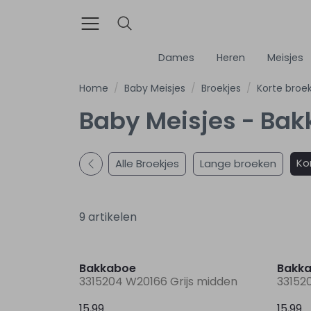
Dames
Heren
Meisjes
Home
Baby Meisjes
Broekjes
Korte broe
Baby Meisjes - Bak
Ko
Alle Broekjes
Lange broeken
9 artikelen
Bakkaboe
Bakk
3315204 W20166 Grijs midden
33152
15,99
15,99