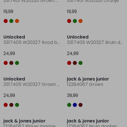
3317401 W20320 Groen donker
3317401 W20320 Oranje
19,99
19,99
Nieuw
Nieuw
Unlocked
Unlocked
3317405 W20327 Rood bordo
3317405 W20327 Bruin donker
24,99
24,99
Nieuw
Unlocked
jack & jones junior
3317405 W20327 Groen licht
12284067 Groen
24,99
39,99
jack & jones junior
jack & jones junior
12284067 Blauw marine
12284067 Bruin donker