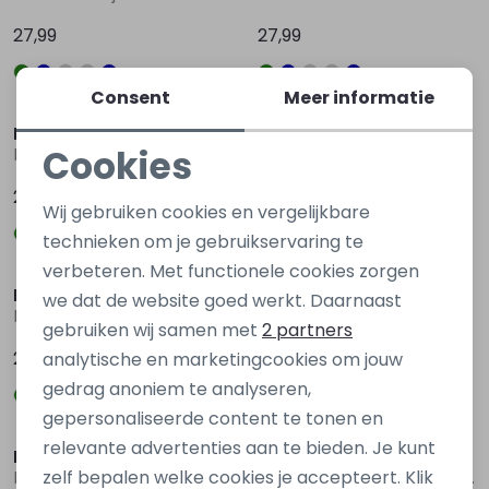
27,99
27,99
Consent
Meer informatie
Ravagio
Ravagio
Cookies
Buster W20211 Groen donker
Buster W20211 Ecru zand
Noodzakelijke cookies
29,99
29,99
Wij gebruiken cookies en vergelijkbare
Personalisatie cookies
technieken om je gebruikservaring te
verbeteren. Met functionele cookies zorgen
Analytische cookies
Ravagio
Ravagio
we dat de website goed werkt. Daarnaast
Buster W20211 Blauw raf
Baxter W20213 Groen donker
Marketing cookies
gebruiken wij samen met
2 partners
29,99
27,99
analytische en marketingcookies om jouw
gedrag anoniem te analyseren,
gepersonaliseerde content te tonen en
relevante advertenties aan te bieden. Je kunt
Ravagio
Ravagio
zelf bepalen welke cookies je accepteert. Klik
Baxter W20213 Oranje licht zalm
Baxter W20213 Rood bordo