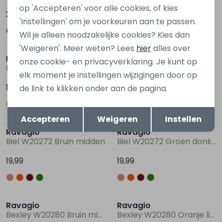
op 'Accepteren' voor alle cookies, of kies
27,99
27,99
'Instellingen' om je voorkeuren aan te passen.
Wil je alleen noodzakelijke cookies? Kies dan
'Weigeren'. Meer weten? Lees
hier
alles over
Ravagio
Ravagio
onze cookie- en privacyverklaring. Je kunt op
Biel W20272 Ecru zand
Biel W20272 Oranje licht roest
elk moment je instellingen wijzigingen door op
19,99
19,99
de link te klikken onder aan de pagina.
Opslaan
Terug
Accepteren
Weigeren
Instellen
Ravagio
Ravagio
Biel W20272 Bruin midden
Biel W20272 Groen donker
19,99
19,99
Ravagio
Ravagio
Bexley W20280 Bruin midden
Bexley W20280 Oranje licht roest