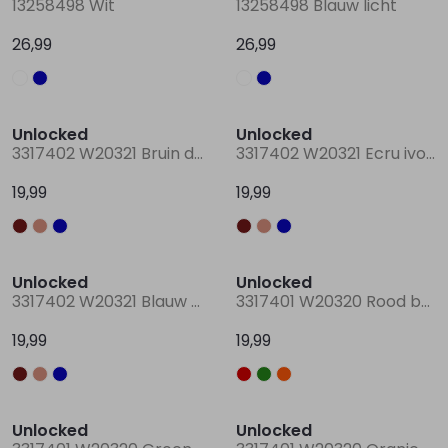
13258498 Wit
13258498 Blauw licht
26,99
26,99
Lingerie
Truien
Meisjes beenmode
Truien
Pakjes en Rompers
Pakjes en Rompers
Nieuw
Nieuw
Rokken
Vesten
Rokken
Vesten
Rokjes
Shirtjes
Unlocked
Unlocked
3317402 W20321 Bruin donker
3317402 W20321 Ecru ivoor
Shirts
Shirts
Shirtjes
Truitjes
19,99
19,99
Truien
Truien
Truitjes
Vestjes
Nieuw
Nieuw
Unlocked
Unlocked
Vesten
Vesten
Vestjes
3317402 W20321 Blauw marine
3317401 W20320 Rood bordo
19,99
19,99
Accessoires
Accessoires
Accessoires
Nieuw
Nieuw
Unlocked
Unlocked