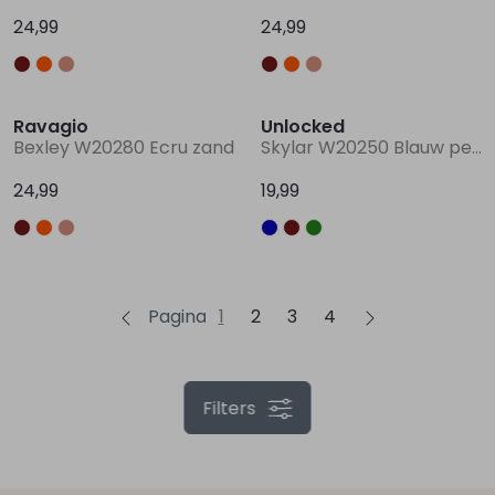
24,99
24,99
Ravagio
Unlocked
Bexley W20280 Ecru zand
Skylar W20250 Blauw petrol
24,99
19,99
Pagina
1
2
3
4
Filters