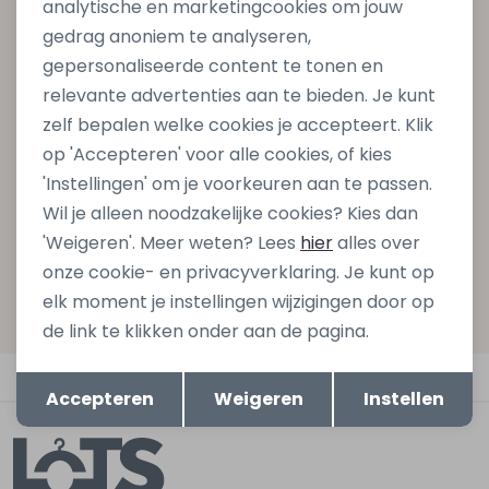
analytische en marketingcookies om jouw
Altijd als eerste op de hoogte zijn?
gedrag anoniem te analyseren,
gepersonaliseerde content te tonen en
Schrijf je in voor onze nieuwsbrief en ontvang dan ook
relevante advertenties aan te bieden. Je kunt
gelijk €5,- korting bij besteding van €75,- op de
zelf bepalen welke cookies je accepteert. Klik
nieuwe collectie!
op 'Accepteren' voor alle cookies, of kies
'Instellingen' om je voorkeuren aan te passen.
Wil je alleen noodzakelijke cookies? Kies dan
Aanmelden
'Weigeren'. Meer weten? Lees
hier
alles over
onze cookie- en privacyverklaring. Je kunt op
Hoe we met je data omgaan? Bekijk dit in onze
elk moment je instellingen wijzigingen door op
privacyverklaring.
de link te klikken onder aan de pagina.
Opslaan
Terug
Automatisch sparen voor korting
Accepteren
Weigeren
Instellen