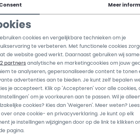
Consent
Meer inform
ookies
Noodzakelijke cookies
Personalisatie cookies
gebruiken cookies en vergelijkbare technieken om je
uikservaring te verbeteren. Met functionele cookies zor
Analytische cookies
Marketing cookies
at de website goed werkt. Daarnaast gebruiken wij same
2 partners
analytische en marketingcookies om jouw ge
iem te analyseren, gepersonaliseerde content te tonen 
vante advertenties aan te bieden. Je kunt zelf bepalen w
ies je accepteert. Klik op 'Accepteren' voor alle cookies, 
 'Instellingen' om je voorkeuren aan te passen. Wil je allee
zakelijke cookies? Kies dan 'Weigeren'. Meer weten? Lee
ang dan ook gelijk €5,-
s over onze cookie- en privacyverklaring. Je kunt op elk
Hoe we met je data omgaan? B
uwe collectie!
nt je instellingen wijzigingen door op de link te klikken 
de pagina.