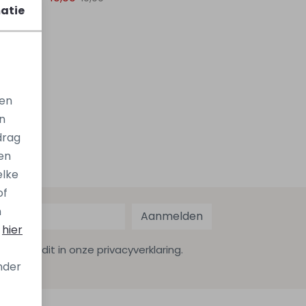
atie
gen
n
drag
en
elke
of
n
Aanmelden
s
hier
ekijk dit in onze privacyverklaring.
onder