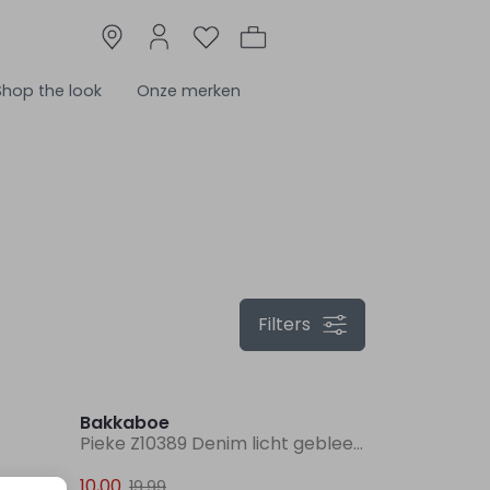
Shop the look
Onze merken
Filters
Sale
Sale
Bakkaboe
Pieke Z10389 Denim licht gebleekt
10,00
19,99