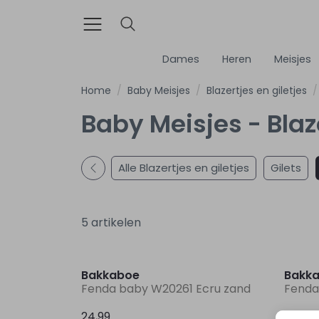
Dames
Heren
Meisjes
Home
Baby Meisjes
Blazertjes en giletjes
Baby Meisjes - Blaz
Alle Blazertjes en giletjes
Gilets
5 artikelen
Bakkaboe
Bakk
Fenda baby W20261 Ecru zand
Fenda
24,99
24,99