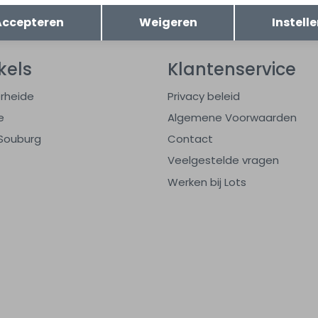
Opslaan
Terug
tomatisch sparen voor korting
Wij scoren e
Accepteren
Weigeren
Instell
kels
Klantenservice
rheide
Privacy beleid
e
Algemene Voorwaarden
Souburg
Contact
Veelgestelde vragen
Werken bij Lots