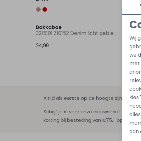
C
Bakkaboe
3215101 Z10152 Denim licht gebleekt
Wij 
24,99
gebr
we d
met
anon
rele
cook
kies
Altijd als eerste op de hoogte zijn?
nood
Schrijf je in voor onze nieuwsbrief en ontv
alle
korting bij besteding van €75,- op de nie
mome
aan 