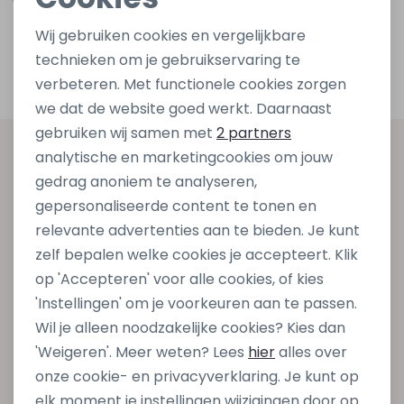
Noodzakelijke cookies
Wij gebruiken cookies en vergelijkbare
Personalisatie cookies
Filters
technieken om je gebruikservaring te
verbeteren. Met functionele cookies zorgen
Analytische cookies
we dat de website goed werkt. Daarnaast
Marketing cookies
gebruiken wij samen met
2 partners
Altijd als eerste op de hoogte zijn?
analytische en marketingcookies om jouw
gedrag anoniem te analyseren,
Schrijf je in voor onze nieuwsbrief en ontvang dan ook
gepersonaliseerde content te tonen en
gelijk €5,- korting bij besteding van €75,- op de
relevante advertenties aan te bieden. Je kunt
nieuwe collectie!
zelf bepalen welke cookies je accepteert. Klik
op 'Accepteren' voor alle cookies, of kies
'Instellingen' om je voorkeuren aan te passen.
Aanmelden
Wil je alleen noodzakelijke cookies? Kies dan
'Weigeren'. Meer weten? Lees
hier
alles over
Hoe we met je data omgaan? Bekijk dit in onze
onze cookie- en privacyverklaring. Je kunt op
privacyverklaring.
elk moment je instellingen wijzigingen door op