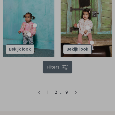
Bekijk look
Bekijk look
Filters
1
2
9