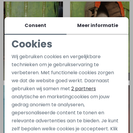
Consent
Meer informatie
Cookies
Noodzakelijke cookies
Wij gebruiken cookies en vergelijkbare
Personalisatie cookies
technieken om je gebruikservaring te
Bekijk look
Bekijk look
verbeteren. Met functionele cookies zorgen
Analytische cookies
we dat de website goed werkt. Daarnaast
Marketing cookies
gebruiken wij samen met
2 partners
analytische en marketingcookies om jouw
gedrag anoniem te analyseren,
gepersonaliseerde content te tonen en
relevante advertenties aan te bieden. Je kunt
zelf bepalen welke cookies je accepteert. Klik