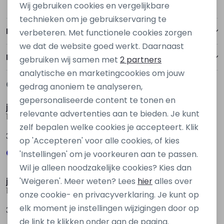
Wij gebruiken cookies en vergelijkbare
Personalisatie cookies
technieken om je gebruikservaring te
Betalen
verbeteren. Met functionele cookies zorgen
Analytische cookies
we dat de website goed werkt. Daarnaast
Marketing cookies
Bezorgen of ophalen
gebruiken wij samen met
2 partners
analytische en marketingcookies om jouw
Gerelateerde producten
gedrag anoniem te analyseren,
Nieuw
Nieuw
gepersonaliseerde content te tonen en
jack&jones
jack&jones
relevante advertenties aan te bieden. Je kunt
12298562 Bruin donker
12298562 Ecru naturel
zelf bepalen welke cookies je accepteert. Klik
39,99
39,99
op 'Accepteren' voor alle cookies, of kies
'Instellingen' om je voorkeuren aan te passen.
Nieuw
Nieuw
Wil je alleen noodzakelijke cookies? Kies dan
jack&jones
jack&jones
'Weigeren'. Meer weten? Lees
hier
alles over
12298562 Blauw midden
12227385 Bruin donker
onze cookie- en privacyverklaring. Je kunt op
elk moment je instellingen wijzigingen door op
39,99
49,99
de link te klikken onder aan de pagina.