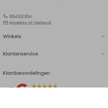
0164 612 654
info@lots-of-fashion.nl
Winkels
Klantenservice
Klantbeoordelingen
4.5
Op basis van 144
beoordelingen