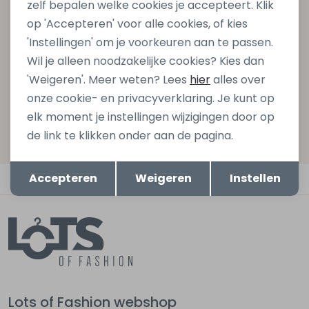
zelf bepalen welke cookies je accepteert. Klik
gelijk €5,- korting bij besteding van €75,- op de
op 'Accepteren' voor alle cookies, of kies
nieuwe collectie!
'Instellingen' om je voorkeuren aan te passen.
Wil je alleen noodzakelijke cookies? Kies dan
'Weigeren'. Meer weten? Lees
hier
alles over
Aanmelden
onze cookie- en privacyverklaring. Je kunt op
elk moment je instellingen wijzigingen door op
Hoe we met je data omgaan? Bekijk dit in onze
de link te klikken onder aan de pagina.
privacyverklaring.
Opslaan
Terug
Accepteren
Weigeren
Instellen
Automatisch sparen voor korting
Lots of Fashion webshop