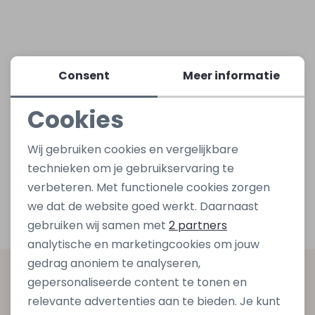
Lingerie
Truien
Meisjes beenmode
Truien
Pakjes en Rompers
Pakjes en Rompers
Consent
Meer informatie
Rokken
Vesten
Rokken
Vesten
Rokjes
Shirtjes
Cookies
Shirts
Shirts
Shirtjes
Truitjes
Noodzakelijke cookies
Wij gebruiken cookies en vergelijkbare
Personalisatie cookies
Truien
Truien
Truitjes
Vestjes
technieken om je gebruikservaring te
verbeteren. Met functionele cookies zorgen
Analytische cookies
we dat de website goed werkt. Daarnaast
Vesten
Vesten
Vestjes
Marketing cookies
gebruiken wij samen met
2 partners
analytische en marketingcookies om jouw
Accessoires
Accessoires
Accessoires
gedrag anoniem te analyseren,
Altijd als eerste op de hoogte zijn?
gepersonaliseerde content te tonen en
relevante advertenties aan te bieden. Je kunt
Schrijf je in voor onze nieuwsbrief en ontvang dan ook