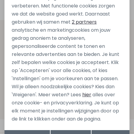
verbeteren. Met functionele cookies zorgen
Analytische cookies
we dat de website goed werkt. Daarnaast
Marketing cookies
gebruiken wij samen met
2 partners
analytische en marketingcookies om jouw
Altijd als eerste op de hoogte zijn?
gedrag anoniem te analyseren,
Schrijf je in voor onze nieuwsbrief en ontvang dan ook
gepersonaliseerde content te tonen en
gelijk €5,- korting bij besteding van €75,- op de
relevante advertenties aan te bieden. Je kunt
nieuwe collectie!
zelf bepalen welke cookies je accepteert. Klik
op 'Accepteren' voor alle cookies, of kies
'Instellingen' om je voorkeuren aan te passen.
Aanmelden
Wil je alleen noodzakelijke cookies? Kies dan
'Weigeren'. Meer weten? Lees
hier
alles over
Hoe we met je data omgaan? Bekijk dit in onze
onze cookie- en privacyverklaring. Je kunt op
privacyverklaring.
elk moment je instellingen wijzigingen door op
de link te klikken onder aan de pagina.
Automatisch sparen voor korting
Opslaan
Terug