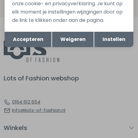
onze cookie- en privacyverklaring. Je kunt op
privacyverklaring.
elk moment je instellingen wijzigingen door op
de link te klikken onder aan de pagina.
Automatisch sparen voor korting
Opslaan
Terug
Accepteren
Weigeren
Instellen
Lots of Fashion webshop
0164 612 654
info@lots-of-fashion.nl
Winkels