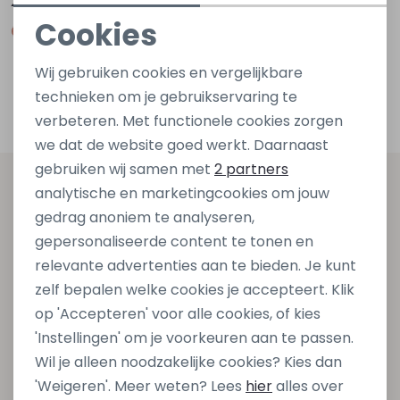
29,99
29,99
Cookies
Noodzakelijke cookies
Wij gebruiken cookies en vergelijkbare
Personalisatie cookies
Filters
technieken om je gebruikservaring te
verbeteren. Met functionele cookies zorgen
Analytische cookies
we dat de website goed werkt. Daarnaast
Marketing cookies
gebruiken wij samen met
2 partners
Altijd als eerste op de hoogte zijn?
analytische en marketingcookies om jouw
gedrag anoniem te analyseren,
Schrijf je in voor onze nieuwsbrief en ontvang dan ook
gepersonaliseerde content te tonen en
gelijk €5,- korting bij besteding van €75,- op de
relevante advertenties aan te bieden. Je kunt
nieuwe collectie!
zelf bepalen welke cookies je accepteert. Klik
op 'Accepteren' voor alle cookies, of kies
'Instellingen' om je voorkeuren aan te passen.
Aanmelden
Wil je alleen noodzakelijke cookies? Kies dan
'Weigeren'. Meer weten? Lees
hier
alles over
Hoe we met je data omgaan? Bekijk dit in onze