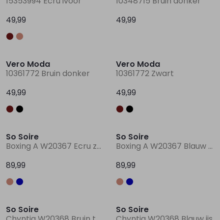
15353994 Ecru ivoor
10348715 Bruin donker
49,99
49,99
Nieuw
Nieuw
Vero Moda
Vero Moda
10361772 Bruin donker
10361772 Zwart
49,99
49,99
So Soire
So Soire
Boxing A W20367 Ecru zand
Boxing A W20367 Blauw midden
89,99
89,99
So Soire
So Soire
Chyntia W20368 Bruin taupe
Chyntia W20368 Blauw ijs