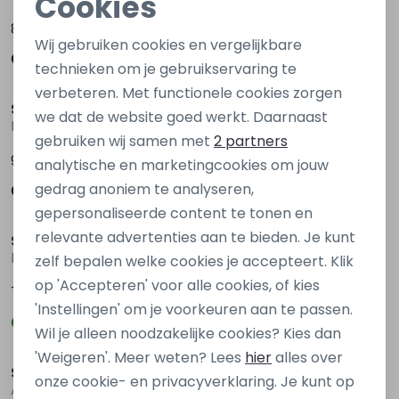
Cookies
Noodzakelijke cookies
89,99
89,99
Wij gebruiken cookies en vergelijkbare
Personalisatie cookies
technieken om je gebruikservaring te
verbeteren. Met functionele cookies zorgen
Analytische cookies
So Soire
So Soire
we dat de website goed werkt. Daarnaast
Premium B W20372 Zwart
Premium B W20372 Groen donker
Marketing cookies
gebruiken wij samen met
2 partners
99,99
99,99
analytische en marketingcookies om jouw
gedrag anoniem te analyseren,
gepersonaliseerde content te tonen en
relevante advertenties aan te bieden. Je kunt
So Soire
So Soire
Frejus W20373 Groen
Frejus W20373 Ecru naturel
zelf bepalen welke cookies je accepteert. Klik
op 'Accepteren' voor alle cookies, of kies
79,99
79,99
'Instellingen' om je voorkeuren aan te passen.
Wil je alleen noodzakelijke cookies? Kies dan
'Weigeren'. Meer weten? Lees
hier
alles over
So Soire
So Soire
onze cookie- en privacyverklaring. Je kunt op
Arosa W20374 Groen olijf
Arosa W20374 Groen donker