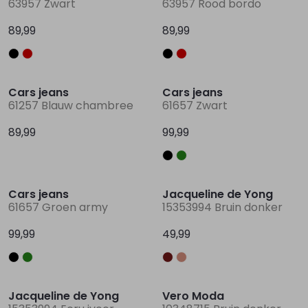
63957 Zwart
63957 Rood bordo
89,99
89,99
Lingerie
Truien
Meisjes beenmode
Truien
Pakjes en Rompers
Pakjes en Rompers
Nieuw
Nieuw
Rokken
Vesten
Rokken
Vesten
Rokjes
Shirtjes
Cars jeans
Cars jeans
61257 Blauw chambree
61657 Zwart
Shirts
Shirts
Shirtjes
Truitjes
89,99
99,99
Truien
Truien
Truitjes
Vestjes
Nieuw
Nieuw
Cars jeans
Jacqueline de Yong
Vesten
Vesten
Vestjes
61657 Groen army
15353994 Bruin donker
99,99
49,99
Accessoires
Accessoires
Accessoires
Nieuw
Nieuw
Jacqueline de Yong
Vero Moda