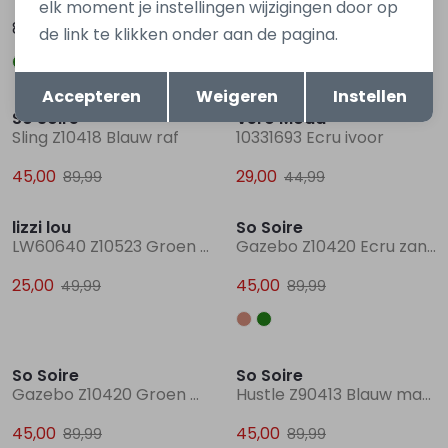
elk moment je instellingen wijzigingen door op
89,99
89,99
de link te klikken onder aan de pagina.
Opslaan
Terug
Sale
Sale
Accepteren
Weigeren
Instellen
So Soire
Vero Moda
Sling Z10418 Blauw raf
10331693 Ecru ivoor
45,00
29,00
89,99
44,99
Sale
Sale
lizzi lou
So Soire
LW60640 Z10523 Groen olijf
Gazebo Z10420 Ecru zand
25,00
45,00
49,99
89,99
Sale
Sale
So Soire
So Soire
Gazebo Z10420 Groen mos
Hustle Z90413 Blauw marine
45,00
45,00
89,99
89,99