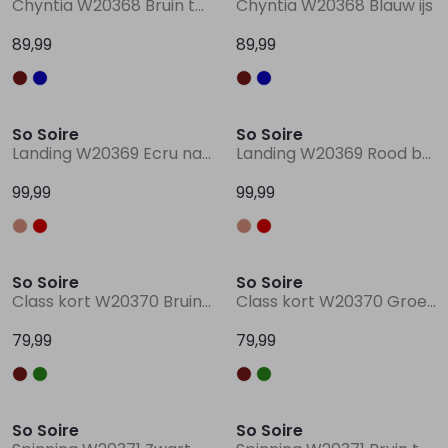
Chyntia W20368 Bruin taupe
Chyntia W20368 Blauw ijs
89,99
89,99
Lingerie
Truien
Meisjes beenmode
Truien
Pakjes en Rompers
Pakjes en Rompers
Rokken
Vesten
Rokken
Vesten
Rokjes
Shirtjes
So Soire
So Soire
Landing W20369 Ecru naturel
Landing W20369 Rood bordo
Shirts
Shirts
Shirtjes
Truitjes
99,99
99,99
Truien
Truien
Truitjes
Vestjes
So Soire
So Soire
Vesten
Vesten
Vestjes
Class kort W20370 Bruin midden
Class kort W20370 Groen mos
79,99
79,99
Accessoires
Accessoires
Accessoires
So Soire
So Soire