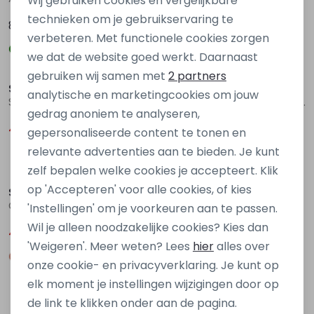
Wij gebruiken cookies en vergelijkbare
Personalisatie cookies
technieken om je gebruikservaring te
89,99
89,99
verbeteren. Met functionele cookies zorgen
Analytische cookies
we dat de website goed werkt. Daarnaast
Sale
Sale
Marketing cookies
gebruiken wij samen met
2 partners
So Soire
So Soire
analytische en marketingcookies om jouw
Sling Z10418 Blauw raf
Gazebo Z10420 Ecru zand
gedrag anoniem te analyseren,
45,00
45,00
89,99
89,99
gepersonaliseerde content te tonen en
relevante advertenties aan te bieden. Je kunt
Sale
Sale
zelf bepalen welke cookies je accepteert. Klik
op 'Accepteren' voor alle cookies, of kies
So Soire
So Soire
Gazebo Z10420 Groen mos
Hustle Z90413 Blauw marine
'Instellingen' om je voorkeuren aan te passen.
Wil je alleen noodzakelijke cookies? Kies dan
45,00
45,00
89,99
89,99
'Weigeren'. Meer weten? Lees
hier
alles over
onze cookie- en privacyverklaring. Je kunt op
elk moment je instellingen wijzigingen door op
1
Filters
de link te klikken onder aan de pagina.