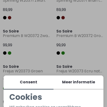
Spinning W20371 Zwart
Spinning W20371 Bruin taupe
89,99
89,99
So Soire
So Soire
Premium B W20372 Zwart
Premium B W20372 Groen donker
99,99
99,99
So Soire
So Soire
Frejus W20373 Groen
Frejus W20373 Ecru naturel
79,99
79,99
Consent
Meer informatie
Cookies
Noodzakelijke cookies
So Soire
So Soire
Arosa W20374 Groen olijf
Arosa W20374 Groen donker