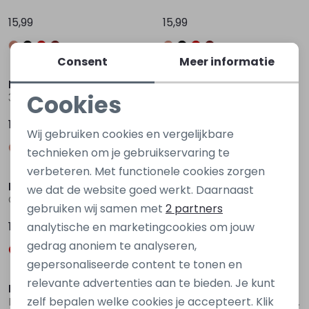
15,99
15,99
Consent
Meer informatie
Persival
Persival
Cookies
3310606 W20113 Rood wijn
3310606 W20113 Bruin donker
Noodzakelijke cookies
15,99
15,99
Wij gebruiken cookies en vergelijkbare
Personalisatie cookies
technieken om je gebruikservaring te
verbeteren. Met functionele cookies zorgen
Analytische cookies
Persival
Persival
we dat de website goed werkt. Daarnaast
Colly aop W20237 Rood bordo
Colly aop W20237 Ecru zand
Marketing cookies
gebruiken wij samen met
2 partners
17,99
17,99
analytische en marketingcookies om jouw
gedrag anoniem te analyseren,
gepersonaliseerde content te tonen en
relevante advertenties aan te bieden. Je kunt
D Zine
D Zine
zelf bepalen welke cookies je accepteert. Klik
Lacy W20258 Zwart
Lacy W20258 Bruin donker