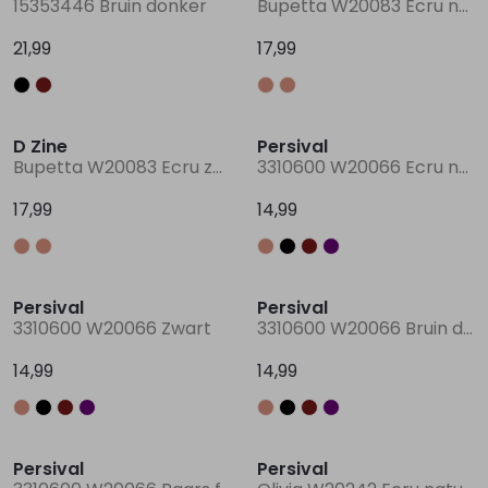
15353446 Bruin donker
Bupetta W20083 Ecru naturel
21,99
17,99
Lingerie
Truien
Meisjes beenmode
Truien
Pakjes en Rompers
Pakjes en Rompers
Nieuw
Nieuw
Rokken
Vesten
Rokken
Vesten
Rokjes
Shirtjes
D Zine
Persival
Bupetta W20083 Ecru zand
3310600 W20066 Ecru naturel
Shirts
Shirts
Shirtjes
Truitjes
17,99
14,99
Truien
Truien
Truitjes
Vestjes
Nieuw
Nieuw
Persival
Persival
Vesten
Vesten
Vestjes
3310600 W20066 Zwart
3310600 W20066 Bruin donker
14,99
14,99
Accessoires
Accessoires
Accessoires
Nieuw
Persival
Persival