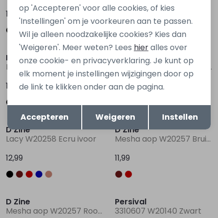
op 'Accepteren' voor alle cookies, of kies
12,99
12,99
'Instellingen' om je voorkeuren aan te passen.
Wil je alleen noodzakelijke cookies? Kies dan
'Weigeren'. Meer weten? Lees
hier
alles over
D Zine
D Zine
onze cookie- en privacyverklaring. Je kunt op
Lacy W20258 Rood bordo
Lacy W20258 Blauw marine
elk moment je instellingen wijzigingen door op
12,99
12,99
de link te klikken onder aan de pagina.
Opslaan
Terug
Accepteren
Weigeren
Instellen
D Zine
D Zine
Lacy W20258 Ecru ivoor
Mesha aop W20257 Bruin donker
12,99
11,99
D Zine
Persival
Mesha aop W20257 Rood bordo
3310607 W20140 Zwart