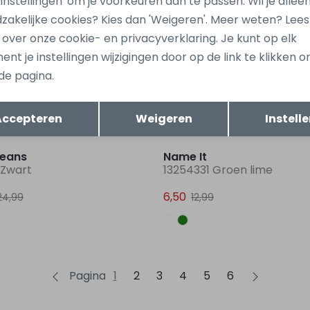
 'Instellingen' om je voorkeuren aan te passen. Wil je allee
zakelijke cookies? Kies dan 'Weigeren'. Meer weten? Lee
Sale
s over onze cookie- en privacyverklaring. Je kunt op elk
ay monday
name it mini
nt je instellingen wijzigingen door op de link te klikken 
-1 Ecru off white
13254313 Oranje licht zalm
de pagina.
6,00
19,99
11,99
Opslaan
Terug
Accepteren
Weigeren
Instell
Sale
jeans
Name It
 Zwart
13254331 Groen lime
6,50
24,99
12,99
Pagina
1
2
3
4
5
6