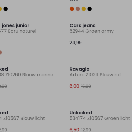
 jones junior
Cars jeans
577 Ecru naturel
52944 Groen army
24,99
Sale
ked
Ravagio
08 Z10260 Blauw marine
Arturo Z10211 Blauw raf
8,00
2,99
15,99
Sale
ked
Unlocked
 Z10567 Blauw licht
534174 Z10567 Groen licht
6,50
2,99
12,99