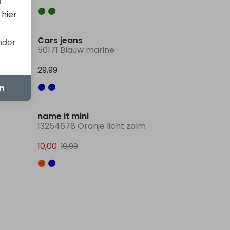
n
s
hier
Sale
Cars jeans
onder
50171 Blauw marine
29,99
en
Sale
Sale
name it mini
13254678 Oranje licht zalm
10,00
19,99