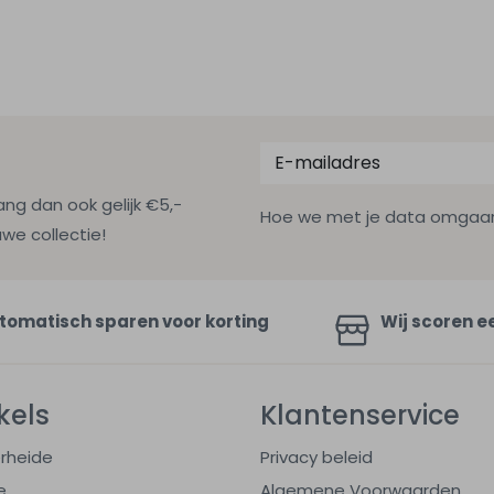
ang dan ook gelijk €5,-
Hoe we met je data omgaan? B
uwe collectie!
tomatisch sparen voor korting
Wij scoren e
kels
Klantenservice
rheide
Privacy beleid
e
Algemene Voorwaarden