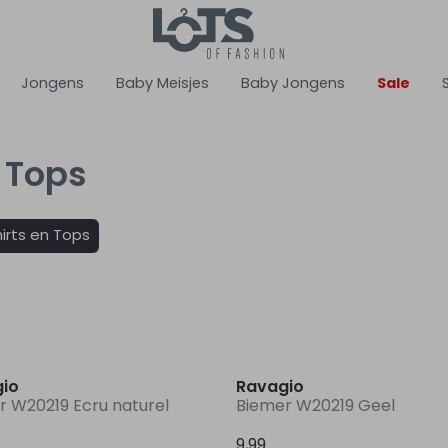
Jongens
Baby Meisjes
Baby Jongens
Sale
 Tops
irts en Tops
Nieuw
io
Ravagio
r W20219 Ecru naturel
Biemer W20219 Geel
9,99