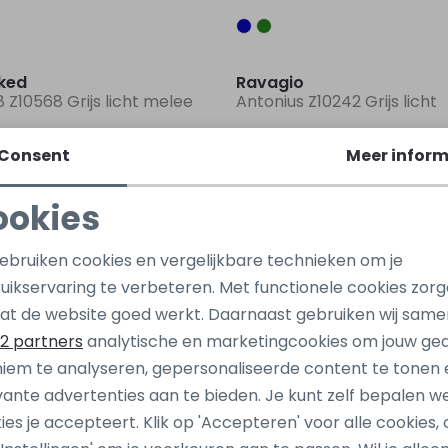
Sale
ked
Ravagio
 Z10568 Grijs licht melee
Antonius Z10242 Grijs licht
17,99
2,99
Consent
Meer inform
Sale
ookies
Noko
jack & jones junior
Noodzakelijke cookies
Personalisatie cookies
5-37 Ecru zand
12293144 Wit
gebruiken cookies en vergelijkbare technieken om je
uikservaring te verbeteren. Met functionele cookies zor
9,00
19,99
17,99
Analytische cookies
Marketing cookies
at de website goed werkt. Daarnaast gebruiken wij same
Sale
2 partners
analytische en marketingcookies om jouw ge
iem te analyseren, gepersonaliseerde content te tonen 
jeans
Cars jeans
vante advertenties aan te bieden. Je kunt zelf bepalen w
 Groen lime
51071 Blauw licht
ies je accepteert. Klik op 'Accepteren' voor alle cookies, 
12,50
24,99
24,99