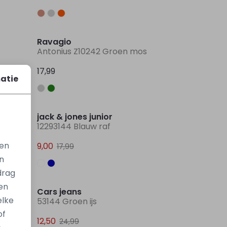
Ravagio
Antonius Z10242 Groen mos
17,99
atie
Sale
Sale
jack & jones junior
12293144 Blauw raf
gen
9,00
17,99
n
Sale
Sale
drag
en
Cars jeans
elke
53144 Groen ijs
of
12,50
24,99