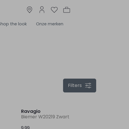
Shop the look
Onze merken
Filters
Nieuw
Nieuw
Ravagio
Biemer W20219 Zwart
9,99