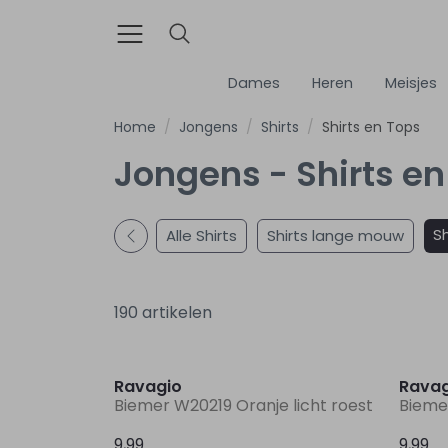
Dames
Heren
Meisjes
Home
Jongens
Shirts
Shirts en Tops
Jongens - Shirts en
Sh
Alle Shirts
Shirts lange mouw
190 artikelen
Nieuw
Ravagio
Ravag
Biemer W20219 Oranje licht roest
Bieme
9,99
9,99