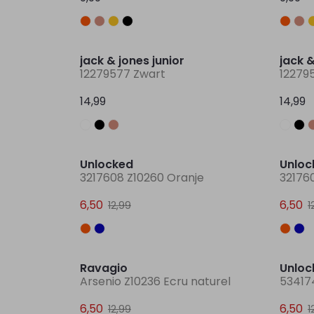
jack & jones junior
jack &
12279577 Zwart
12279
14,99
14,99
Sale
Unlocked
Unloc
3217608 Z10260 Oranje
32176
6,50
6,50
12,99
1
Sale
Ravagio
Unloc
Arsenio Z10236 Ecru naturel
534174
6,50
6,50
12,99
1