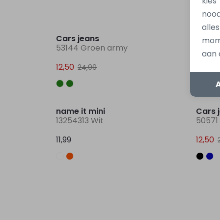
kies
nood
Sale
alle
Cars jeans
no w
mome
53144 Groen army
N58249
aan 
12,50
10,00
24,99
name it mini
Cars 
13254313 Wit
50571
11,99
12,50