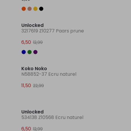
Sale
Unlocked
3217619 Z10277 Paars prune
6,50
12,99
Sale
Sale
Koko Noko
N58852-37 Ecru naturel
11,50
22,99
Sale
Sale
Unlocked
534138 Z10568 Ecru naturel
6,50
12,99