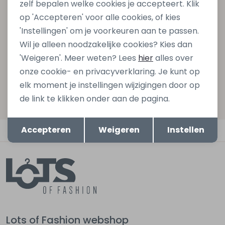
zelf bepalen welke cookies je accepteert. Klik
gelijk €5,- korting bij besteding van €75,- op de
op 'Accepteren' voor alle cookies, of kies
nieuwe collectie!
'Instellingen' om je voorkeuren aan te passen.
Wil je alleen noodzakelijke cookies? Kies dan
'Weigeren'. Meer weten? Lees
hier
alles over
Aanmelden
onze cookie- en privacyverklaring. Je kunt op
elk moment je instellingen wijzigingen door op
Hoe we met je data omgaan? Bekijk dit in onze
de link te klikken onder aan de pagina.
privacyverklaring.
Opslaan
Terug
Accepteren
Weigeren
Instellen
Automatisch sparen voor korting
Lots of Fashion webshop