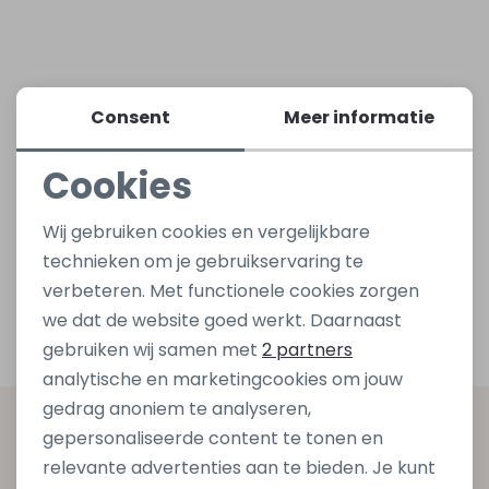
Lingerie
Truien
Meisjes beenmode
Truien
Pakjes en Rompers
Pakjes en Rompers
Consent
Meer informatie
Rokken
Vesten
Rokken
Vesten
Rokjes
Shirtjes
Cookies
Shirts
Shirts
Shirtjes
Truitjes
Noodzakelijke cookies
Wij gebruiken cookies en vergelijkbare
Personalisatie cookies
Truien
Truien
Truitjes
Vestjes
technieken om je gebruikservaring te
verbeteren. Met functionele cookies zorgen
Analytische cookies
we dat de website goed werkt. Daarnaast
Vesten
Vesten
Vestjes
Marketing cookies
gebruiken wij samen met
2 partners
analytische en marketingcookies om jouw
Accessoires
Accessoires
Accessoires
gedrag anoniem te analyseren,
Altijd als eerste op de hoogte zijn?
gepersonaliseerde content te tonen en
relevante advertenties aan te bieden. Je kunt
Schrijf je in voor onze nieuwsbrief en ontvang dan ook