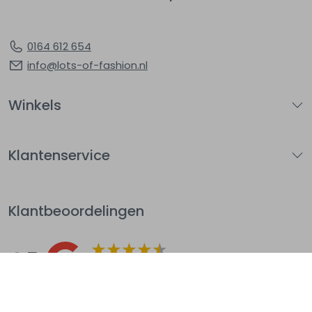
0164 612 654
info@lots-of-fashion.nl
Winkels
Klantenservice
Klantbeoordelingen
4.5
Op basis van 144
beoordelingen