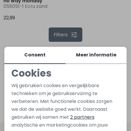
no way monday
056051-1 Ecru zand
Lingerie
Truien
Meisjes beenmode
Truien
Pakjes en Rompers
Pakjes en Rompers
22,99
1
Rokken
Vesten
Rokken
Vesten
Rokjes
Shirtjes
Filters
Shirts
Shirts
Shirtjes
Truitjes
Consent
Meer informatie
Truien
Truien
Truitjes
Vestjes
Cookies
Noodzakelijke cookies
Wij gebruiken cookies en vergelijkbare
Vesten
Vesten
Vestjes
Personalisatie cookies
technieken om je gebruikservaring te
verbeteren. Met functionele cookies zorgen
Analytische cookies
Accessoires
Accessoires
Accessoires
we dat de website goed werkt. Daarnaast
Marketing cookies
gebruiken wij samen met
2 partners
analytische en marketingcookies om jouw