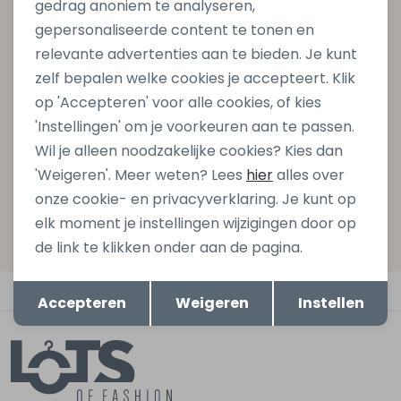
gedrag anoniem te analyseren,
Altijd als eerste op de hoogte zijn?
gepersonaliseerde content te tonen en
Schrijf je in voor onze nieuwsbrief en ontvang dan ook
relevante advertenties aan te bieden. Je kunt
gelijk €5,- korting bij besteding van €75,- op de
zelf bepalen welke cookies je accepteert. Klik
nieuwe collectie!
op 'Accepteren' voor alle cookies, of kies
'Instellingen' om je voorkeuren aan te passen.
Wil je alleen noodzakelijke cookies? Kies dan
Aanmelden
'Weigeren'. Meer weten? Lees
hier
alles over
onze cookie- en privacyverklaring. Je kunt op
Hoe we met je data omgaan? Bekijk dit in onze
elk moment je instellingen wijzigingen door op
privacyverklaring.
de link te klikken onder aan de pagina.
Opslaan
Terug
Automatisch sparen voor korting
Accepteren
Weigeren
Instellen