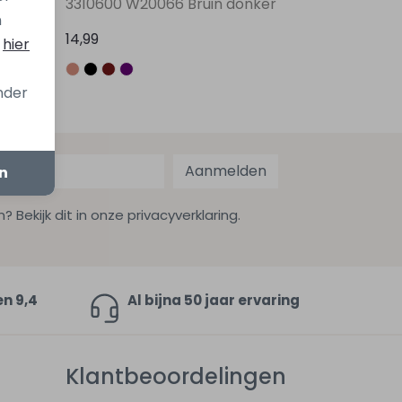
3310600 W20066 Bruin donker
n
14,99
s
hier
onder
Aanmelden
en
ekijk dit in onze privacyverklaring.
en 9,4
Al bijna 50 jaar ervaring
Klantbeoordelingen