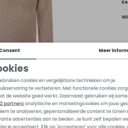
Ke
Wi
Kap
Consent
Meer inform
ookies
Be
Noodzakelijke cookies
Personalisatie cookies
gebruiken cookies en vergelijkbare technieken om je
Be
uikservaring te verbeteren. Met functionele cookies zor
Analytische cookies
Marketing cookies
at de website goed werkt. Daarnaast gebruiken wij same
2 partners
analytische en marketingcookies om jouw ge
iem te analyseren, gepersonaliseerde content te tonen 
Nieuw
vante advertenties aan te bieden. Je kunt zelf bepalen w
nly
kids only
ies je accepteert. Klik op 'Accepteren' voor alle cookies, 