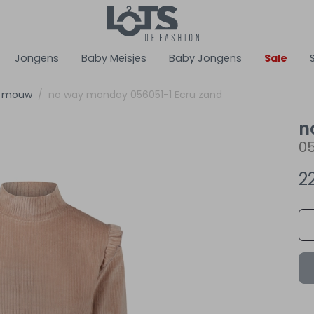
Jongens
Baby Meisjes
Baby Jongens
Sale
ge mouw
no way monday 056051-1 Ecru zand
n
05
2