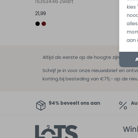
15353446 Zwart
15353
kies
21,99
21,99
nood
alle
mome
aan 
Altijd als eerste op de hoogte zijn?
Schrijf je in voor onze nieuwsbrief en ontv
korting bij besteding van €75,- op de nie
94% beveelt ons aan
Au
Win