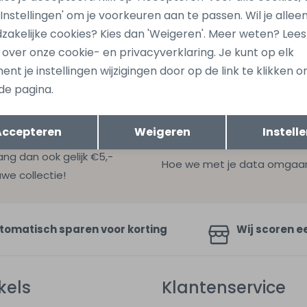
446 Bruin donker
15378081 Ecru zand
 'Instellingen' om je voorkeuren aan te passen. Wil je allee
21,99
zakelijke cookies? Kies dan 'Weigeren'. Meer weten? Lee
s over onze cookie- en privacyverklaring. Je kunt op elk
nt je instellingen wijzigingen door op de link te klikken 
de pagina.
Opslaan
Terug
Accepteren
Weigeren
Instell
ang dan ook gelijk €5,-
Hoe we met je data omgaan? B
uwe collectie!
tomatisch sparen voor korting
Wij scoren e
kels
Klantenservice