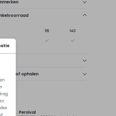
nmerken
nkelvoorraad
116
140
elle
atie
talen
zorgen of ophalen
gen
n
drag
en
Nieuw
Nieuw
elke
Persival
of