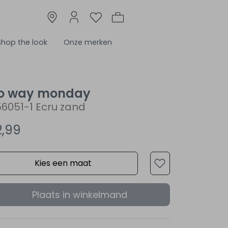
Shop the look
Onze merken
o way monday
6051-1 Ecru zand
2,99
Kies een maat
Plaats in winkelmand