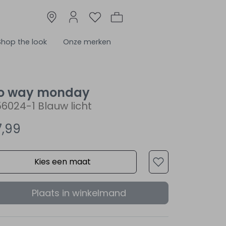
Shop the look
Onze merken
o way monday
6024-1 Blauw licht
7,99
Kies een maat
Plaats in winkelmand