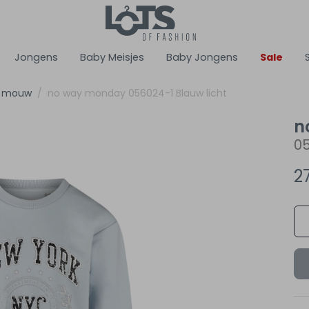
Jongens
Baby Meisjes
Baby Jongens
Sale
ge mouw
no way monday 056024-1 Blauw licht
n
05
2