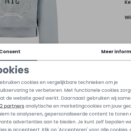
Ke
Wi
Ho
Consent
Meer inform
Kap
ookies
Noodzakelijke cookies
Personalisatie cookies
Be
gebruiken cookies en vergelijkbare technieken om je
uikservaring te verbeteren. Met functionele cookies zor
Analytische cookies
Marketing cookies
Be
at de website goed werkt. Daarnaast gebruiken wij same
2 partners
analytische en marketingcookies om jouw ge
iem te analyseren, gepersonaliseerde content te tonen 
Nieuw
vante advertenties aan te bieden. Je kunt zelf bepalen w
nly
kids only
ies je accepteert. Klik op 'Accepteren' voor alle cookies, 