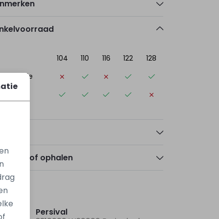
nmerken
nkelvoorraad
104
110
116
122
128
ogerheide
atie
elle
talen
gen
zorgen of ophalen
n
drag
en
Nieuw
Nieuw
elke
Persival
of