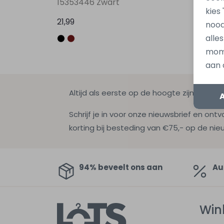
15353446 Zwart
15353
kies
21,99
21,99
nood
alle
mome
aan 
Altijd als eerste op de hoogte zijn?
Schrijf je in voor onze nieuwsbrief en ontv
korting bij besteding van €75,- op de nie
94% beveelt ons aan
Au
Win