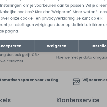
446 Bruin donker
15378081 Ecru zand
 'Instellingen' om je voorkeuren aan te passen. Wil je allee
21,99
zakelijke cookies? Kies dan 'Weigeren'. Meer weten? Lee
s over onze cookie- en privacyverklaring. Je kunt op elk
nt je instellingen wijzigingen door op de link te klikken 
de pagina.
Opslaan
Terug
Accepteren
Weigeren
Instell
ang dan ook gelijk €5,-
Hoe we met je data omgaan? B
uwe collectie!
tomatisch sparen voor korting
Wij scoren e
kels
Klantenservice