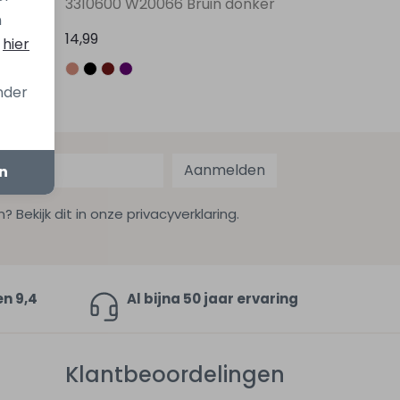
3310600 W20066 Bruin donker
n
14,99
s
hier
onder
Aanmelden
en
ekijk dit in onze privacyverklaring.
en 9,4
Al bijna 50 jaar ervaring
Klantbeoordelingen