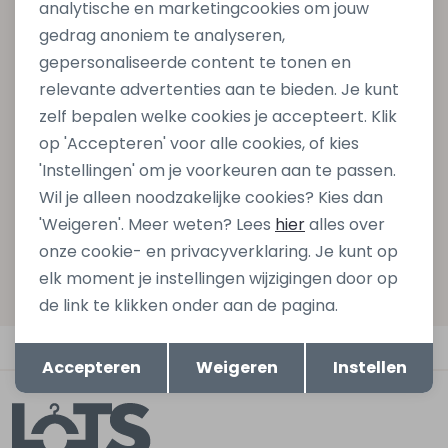
analytische en marketingcookies om jouw
Altijd als eerste op de hoogte zijn?
gedrag anoniem te analyseren,
gepersonaliseerde content te tonen en
Schrijf je in voor onze nieuwsbrief en ontvang dan ook
relevante advertenties aan te bieden. Je kunt
gelijk €5,- korting bij besteding van €75,- op de
zelf bepalen welke cookies je accepteert. Klik
nieuwe collectie!
op 'Accepteren' voor alle cookies, of kies
'Instellingen' om je voorkeuren aan te passen.
Wil je alleen noodzakelijke cookies? Kies dan
Aanmelden
'Weigeren'. Meer weten? Lees
hier
alles over
onze cookie- en privacyverklaring. Je kunt op
Hoe we met je data omgaan? Bekijk dit in onze
elk moment je instellingen wijzigingen door op
privacyverklaring.
de link te klikken onder aan de pagina.
Opslaan
Terug
Automatisch sparen voor korting
Accepteren
Weigeren
Instellen