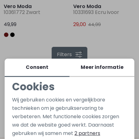
Vero Moda
Vero Moda
10361772 Zwart
10331693 Ecru ivoor
Lingerie
Truien
Meisjes beenmode
Truien
Pakjes en Rompers
Pakjes en Rompers
49,99
29,00
44,99
Rokken
Vesten
Rokken
Vesten
Rokjes
Shirtjes
1
Filters
Shirts
Shirts
Shirtjes
Truitjes
Consent
Meer informatie
Truien
Truien
Truitjes
Vestjes
Cookies
Vesten
Vesten
Vestjes
Noodzakelijke cookies
Wij gebruiken cookies en vergelijkbare
Personalisatie cookies
technieken om je gebruikservaring te
Accessoires
Accessoires
Accessoires
verbeteren. Met functionele cookies zorgen
Analytische cookies
we dat de website goed werkt. Daarnaast
Marketing cookies
gebruiken wij samen met
2 partners