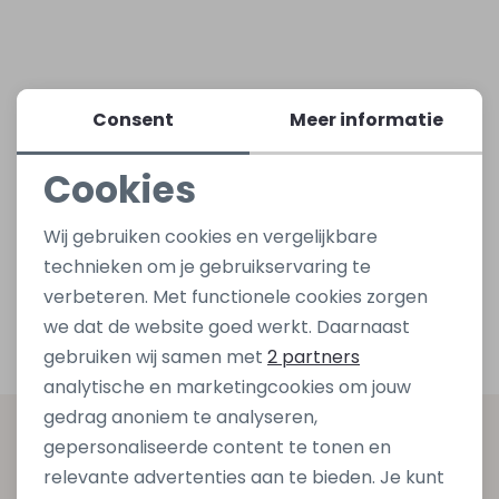
Lingerie
Truien
Meisjes beenmode
Truien
Pakjes en Rompers
Pakjes en Rompers
Consent
Meer informatie
Rokken
Vesten
Rokken
Vesten
Rokjes
Shirtjes
Cookies
Shirts
Shirts
Shirtjes
Truitjes
Noodzakelijke cookies
Wij gebruiken cookies en vergelijkbare
Personalisatie cookies
Truien
Truien
Truitjes
Vestjes
technieken om je gebruikservaring te
verbeteren. Met functionele cookies zorgen
Analytische cookies
we dat de website goed werkt. Daarnaast
Vesten
Vesten
Vestjes
Marketing cookies
gebruiken wij samen met
2 partners
analytische en marketingcookies om jouw
Accessoires
Accessoires
Accessoires
gedrag anoniem te analyseren,
Altijd als eerste op de hoogte zijn?
gepersonaliseerde content te tonen en
relevante advertenties aan te bieden. Je kunt
Schrijf je in voor onze nieuwsbrief en ontvang dan ook