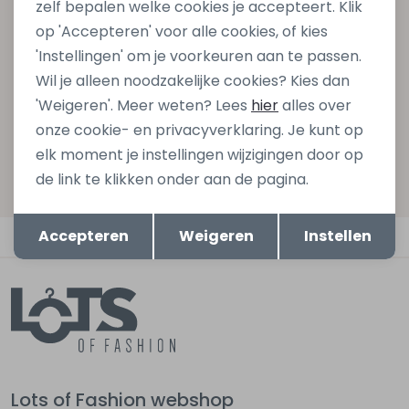
zelf bepalen welke cookies je accepteert. Klik
gelijk €5,- korting bij besteding van €75,- op de
op 'Accepteren' voor alle cookies, of kies
nieuwe collectie!
'Instellingen' om je voorkeuren aan te passen.
Wil je alleen noodzakelijke cookies? Kies dan
'Weigeren'. Meer weten? Lees
hier
alles over
Aanmelden
onze cookie- en privacyverklaring. Je kunt op
elk moment je instellingen wijzigingen door op
Hoe we met je data omgaan? Bekijk dit in onze
de link te klikken onder aan de pagina.
privacyverklaring.
Opslaan
Terug
Accepteren
Weigeren
Instellen
Automatisch sparen voor korting
Lots of Fashion webshop