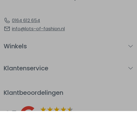
0164 612 654
info@lots-of-fashion.nl
Winkels
Klantenservice
Klantbeoordelingen
4.5
Op basis van 144
beoordelingen