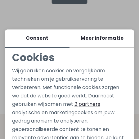
Lingerie
Truien
Meisjes beenmode
Truien
Pakjes en Rompers
Pakjes en Rompers
Rokken
Vesten
Rokken
Vesten
Rokjes
Shirtjes
Consent
Meer informatie
Cookies
Shirts
Shirts
Shirtjes
Truitjes
Noodzakelijke cookies
Wij gebruiken cookies en vergelijkbare
Truien
Truien
Truitjes
Vestjes
Personalisatie cookies
technieken om je gebruikservaring te
verbeteren. Met functionele cookies zorgen
Analytische cookies
Vesten
Vesten
Vestjes
we dat de website goed werkt. Daarnaast
Marketing cookies
gebruiken wij samen met
2 partners
Accessoires
Accessoires
Accessoires
analytische en marketingcookies om jouw
gedrag anoniem te analyseren,
Altijd als eerste op de hoogte zijn?
gepersonaliseerde content te tonen en
relevante advertenties aan te bieden. Je kunt
Schrijf je in voor onze nieuwsbrief en ontvang dan ook