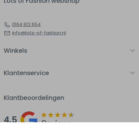
Lots of Fashion webshop
0164 612 654
info@lots-of-fashion.nl
Winkels
Klantenservice
Klantbeoordelingen
4.5
Op basis van 144
beoordelingen