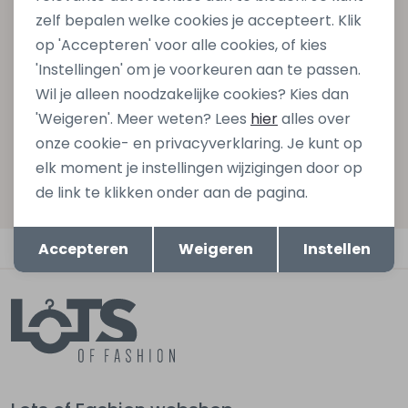
zelf bepalen welke cookies je accepteert. Klik
gelijk €5,- korting bij besteding van €75,- op de
op 'Accepteren' voor alle cookies, of kies
nieuwe collectie!
'Instellingen' om je voorkeuren aan te passen.
Wil je alleen noodzakelijke cookies? Kies dan
'Weigeren'. Meer weten? Lees
hier
alles over
Aanmelden
onze cookie- en privacyverklaring. Je kunt op
elk moment je instellingen wijzigingen door op
Hoe we met je data omgaan? Bekijk dit in onze
de link te klikken onder aan de pagina.
privacyverklaring.
Opslaan
Terug
Automatisch sparen voor korting
Accepteren
Weigeren
Instellen