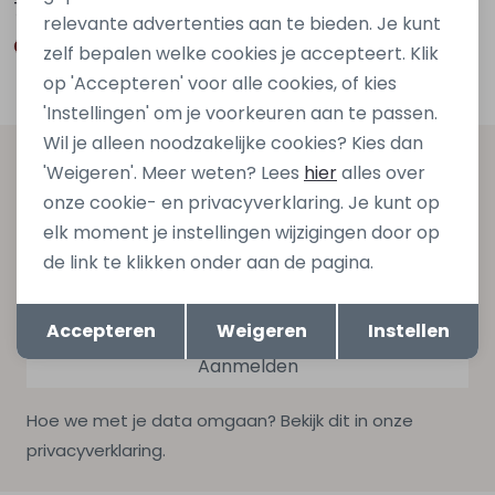
79,95
79,95
relevante advertenties aan te bieden. Je kunt
zelf bepalen welke cookies je accepteert. Klik
op 'Accepteren' voor alle cookies, of kies
'Instellingen' om je voorkeuren aan te passen.
Wil je alleen noodzakelijke cookies? Kies dan
Altijd als eerste op de hoogte zijn?
'Weigeren'. Meer weten? Lees
hier
alles over
onze cookie- en privacyverklaring. Je kunt op
Schrijf je in voor onze nieuwsbrief en ontvang dan ook
elk moment je instellingen wijzigingen door op
gelijk €5,- korting bij besteding van €75,- op de
de link te klikken onder aan de pagina.
nieuwe collectie!
Opslaan
Terug
Accepteren
Weigeren
Instellen
Aanmelden
Hoe we met je data omgaan? Bekijk dit in onze
privacyverklaring.