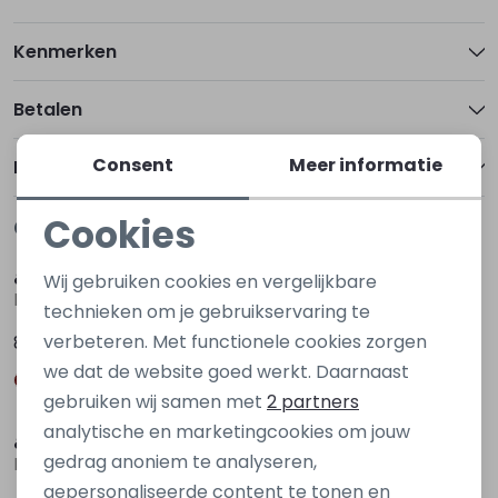
Kenmerken
Betalen
Consent
Meer informatie
Bezorgen of ophalen
Cookies
Gerelateerde producten
Nieuw
Nieuw
Noodzakelijke cookies
&co
&co
Wij gebruiken cookies en vergelijkbare
PA100-2 Bruin donker
PA264 Bruin donker
Personalisatie cookies
technieken om je gebruikservaring te
verbeteren. Met functionele cookies zorgen
89,95
89,95
Analytische cookies
we dat de website goed werkt. Daarnaast
Marketing cookies
Nieuw
Nieuw
gebruiken wij samen met
2 partners
analytische en marketingcookies om jouw
&co
&co
gedrag anoniem te analyseren,
PA409 Bruin donker
PA409 Rood bordo
gepersonaliseerde content te tonen en