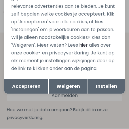
79,95
79,95
relevante advertenties aan te bieden. Je kunt
zelf bepalen welke cookies je accepteert. Klik
op 'Accepteren' voor alle cookies, of kies
'Instellingen' om je voorkeuren aan te passen.
Wil je alleen noodzakelijke cookies? Kies dan
Altijd als eerste op de hoogte zijn?
'Weigeren'. Meer weten? Lees
hier
alles over
onze cookie- en privacyverklaring. Je kunt op
Schrijf je in voor onze nieuwsbrief en ontvang dan ook
elk moment je instellingen wijzigingen door op
gelijk €5,- korting bij besteding van €75,- op de
de link te klikken onder aan de pagina.
nieuwe collectie!
Opslaan
Terug
Accepteren
Weigeren
Instellen
Aanmelden
Hoe we met je data omgaan? Bekijk dit in onze
privacyverklaring.