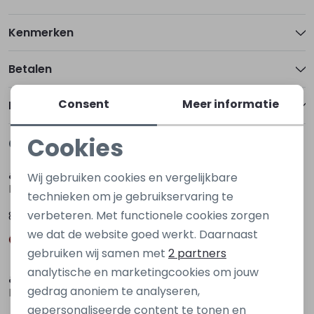
Kenmerken
Betalen
Consent
Meer informatie
Bezorgen of ophalen
Cookies
Gerelateerde producten
Nieuw
Nieuw
Noodzakelijke cookies
&co
&co
Wij gebruiken cookies en vergelijkbare
PA100-2 Bruin donker
PA264 Bruin donker
Personalisatie cookies
technieken om je gebruikservaring te
verbeteren. Met functionele cookies zorgen
89,95
89,95
Analytische cookies
we dat de website goed werkt. Daarnaast
Marketing cookies
Nieuw
Nieuw
gebruiken wij samen met
2 partners
analytische en marketingcookies om jouw
&co
&co
gedrag anoniem te analyseren,
PA409 Bruin donker
PA409 Rood bordo
gepersonaliseerde content te tonen en