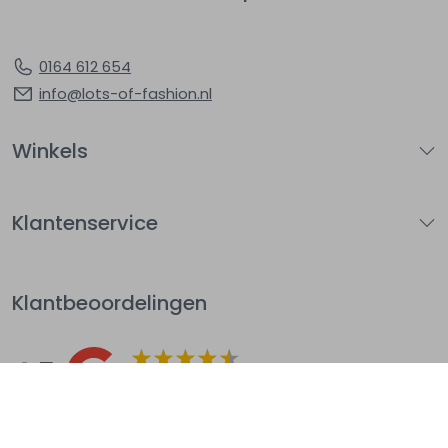
0164 612 654
info@lots-of-fashion.nl
Winkels
Klantenservice
Klantbeoordelingen
4.5
Op basis van 144
beoordelingen