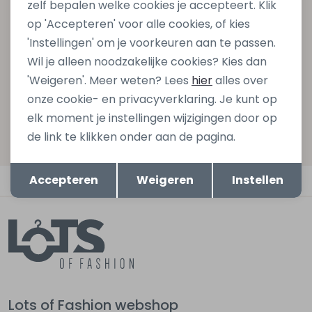
zelf bepalen welke cookies je accepteert. Klik
gelijk €5,- korting bij besteding van €75,- op de
op 'Accepteren' voor alle cookies, of kies
nieuwe collectie!
'Instellingen' om je voorkeuren aan te passen.
Wil je alleen noodzakelijke cookies? Kies dan
'Weigeren'. Meer weten? Lees
hier
alles over
Aanmelden
onze cookie- en privacyverklaring. Je kunt op
elk moment je instellingen wijzigingen door op
Hoe we met je data omgaan? Bekijk dit in onze
de link te klikken onder aan de pagina.
privacyverklaring.
Opslaan
Terug
Accepteren
Weigeren
Instellen
Automatisch sparen voor korting
Lots of Fashion webshop