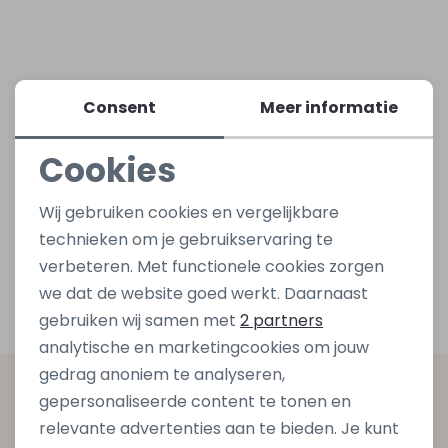
Lingerie
Truien
Meisjes beenmode
Truien
Pakjes en Rompers
Pakjes en Rompers
Consent
Meer informatie
Rokken
Vesten
Rokken
Vesten
Rokjes
Shirtjes
Cookies
Shirts
Shirts
Shirtjes
Truitjes
Noodzakelijke cookies
Wij gebruiken cookies en vergelijkbare
Personalisatie cookies
Truien
Truien
Truitjes
Vestjes
technieken om je gebruikservaring te
verbeteren. Met functionele cookies zorgen
Analytische cookies
we dat de website goed werkt. Daarnaast
Vesten
Vesten
Vestjes
Marketing cookies
gebruiken wij samen met
2 partners
analytische en marketingcookies om jouw
Accessoires
Accessoires
Accessoires
gedrag anoniem te analyseren,
Altijd als eerste op de hoogte zijn?
gepersonaliseerde content te tonen en
relevante advertenties aan te bieden. Je kunt
Schrijf je in voor onze nieuwsbrief en ontvang dan ook