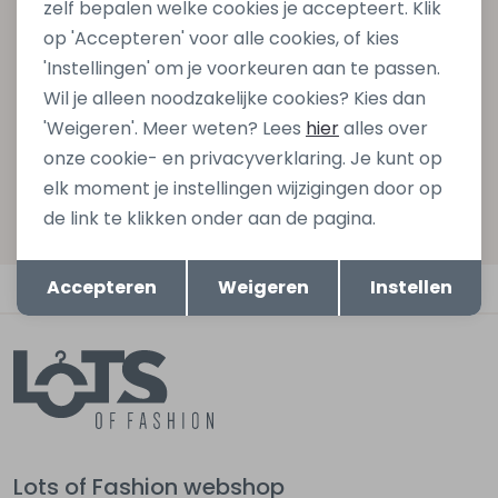
zelf bepalen welke cookies je accepteert. Klik
gelijk €5,- korting bij besteding van €75,- op de
op 'Accepteren' voor alle cookies, of kies
nieuwe collectie!
'Instellingen' om je voorkeuren aan te passen.
Wil je alleen noodzakelijke cookies? Kies dan
'Weigeren'. Meer weten? Lees
hier
alles over
Aanmelden
onze cookie- en privacyverklaring. Je kunt op
elk moment je instellingen wijzigingen door op
Hoe we met je data omgaan? Bekijk dit in onze
de link te klikken onder aan de pagina.
privacyverklaring.
Opslaan
Terug
Accepteren
Weigeren
Instellen
Automatisch sparen voor korting
Lots of Fashion webshop