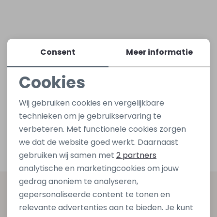
Lingerie
Truien
Meisjes beenmode
Truien
Pakjes en Rompers
Pakjes en Rompers
Consent
Meer informatie
Rokken
Vesten
Rokken
Vesten
Rokjes
Shirtjes
Cookies
Shirts
Shirts
Shirtjes
Truitjes
Noodzakelijke cookies
Wij gebruiken cookies en vergelijkbare
Personalisatie cookies
Truien
Truien
Truitjes
Vestjes
technieken om je gebruikservaring te
verbeteren. Met functionele cookies zorgen
Analytische cookies
we dat de website goed werkt. Daarnaast
Vesten
Vesten
Vestjes
Marketing cookies
gebruiken wij samen met
2 partners
analytische en marketingcookies om jouw
Accessoires
Accessoires
Accessoires
gedrag anoniem te analyseren,
Altijd als eerste op de hoogte zijn?
gepersonaliseerde content te tonen en
relevante advertenties aan te bieden. Je kunt
Schrijf je in voor onze nieuwsbrief en ontvang dan ook