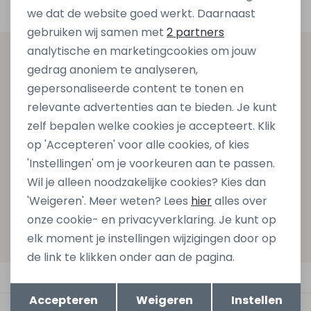
we dat de website goed werkt. Daarnaast
Marketing cookies
gebruiken wij samen met
2 partners
analytische en marketingcookies om jouw
Altijd als eerste op de hoogte zijn?
gedrag anoniem te analyseren,
gepersonaliseerde content te tonen en
Schrijf je in voor onze nieuwsbrief en ontvang dan ook
relevante advertenties aan te bieden. Je kunt
gelijk €5,- korting bij besteding van €75,- op de
zelf bepalen welke cookies je accepteert. Klik
nieuwe collectie!
op 'Accepteren' voor alle cookies, of kies
'Instellingen' om je voorkeuren aan te passen.
Wil je alleen noodzakelijke cookies? Kies dan
Aanmelden
'Weigeren'. Meer weten? Lees
hier
alles over
Hoe we met je data omgaan? Bekijk dit in onze
onze cookie- en privacyverklaring. Je kunt op
privacyverklaring.
elk moment je instellingen wijzigingen door op
de link te klikken onder aan de pagina.
Automatisch sparen voor korting
Opslaan
Terug
Accepteren
Weigeren
Instellen