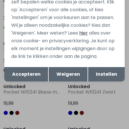
Unlocked
Unlocked
zelf bepalen welke cookies je accepteert. Klik
3217204 Z10273 Blauw marine
3117200 W10272 Zwart
op 'Accepteren' voor alle cookies, of kies
'Instellingen' om je voorkeuren aan te passen.
24,99
24,99
Wil je alleen noodzakelijke cookies? Kies dan
'Weigeren'. Meer weten? Lees
hier
alles over
onze cookie- en privacyverklaring. Je kunt op
Unlocked
Unlocked
elk moment je instellingen wijzigingen door op
3117200 W10272 Bruin midden
3117200 W10272 Grijs antraciet
de link te klikken onder aan de pagina.
24,99
24,99
Opslaan
Terug
Accepteren
Weigeren
Instellen
Unlocked
Unlocked
Pocket W10241 Blauw marine
Pocket W10241 Zwart
19,99
19,99