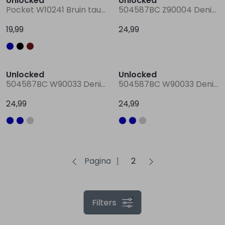
Unlocked
Unlocked
Pocket W10241 Bruin taupe
504587BC Z90004 Denim darkwashed
19,99
24,99
Unlocked
Unlocked
504587BC W90033 Denim
504587BC W90033 Denim darkwashed
24,99
24,99
Pagina
1
2
1
Filters