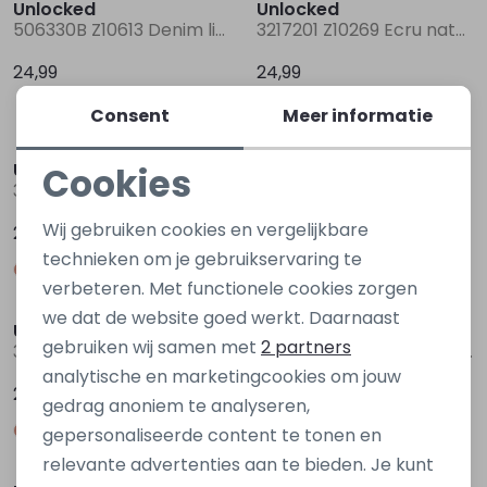
Unlocked
Unlocked
506330B Z10613 Denim licht gebleekt
3217201 Z10269 Ecru naturel
24,99
24,99
Consent
Meer informatie
Unlocked
Unlocked
Cookies
3217201 Z10269 Zwart
3217201 Z10269 Blauw marine
Noodzakelijke cookies
Wij gebruiken cookies en vergelijkbare
24,99
24,99
Personalisatie cookies
technieken om je gebruikservaring te
verbeteren. Met functionele cookies zorgen
Analytische cookies
we dat de website goed werkt. Daarnaast
Unlocked
Unlocked
Marketing cookies
gebruiken wij samen met
2 partners
3217201 Z10269 Grijs antraciet
3217204 Z10273 Grijs midden
analytische en marketingcookies om jouw
24,99
24,99
gedrag anoniem te analyseren,
gepersonaliseerde content te tonen en
relevante advertenties aan te bieden. Je kunt