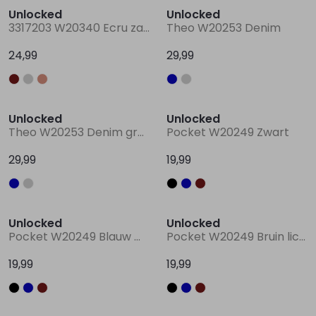
Unlocked
Unlocked
3317203 W20340 Ecru zand
Theo W20253 Denim
Lingerie
Truien
Meisjes beenmode
Truien
Pakjes en Rompers
Pakjes en Rompers
24,99
29,99
Rokken
Vesten
Rokken
Vesten
Rokjes
Shirtjes
Unlocked
Unlocked
Shirts
Shirts
Shirtjes
Truitjes
Theo W20253 Denim grey
Pocket W20249 Zwart
29,99
19,99
Truien
Truien
Truitjes
Vestjes
Vesten
Vesten
Vestjes
Unlocked
Unlocked
Pocket W20249 Blauw marine
Pocket W20249 Bruin licht
Accessoires
Accessoires
Accessoires
19,99
19,99