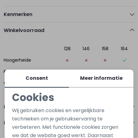
Kenmerken
Winkelvoorraad
128
146
158
164
Hoogerheide
Kapelle
Consent
Meer informatie
Oost-Souburg
Cookies
Noodzakelijke cookies
Betalen
Wij gebruiken cookies en vergelijkbare
Personalisatie cookies
technieken om je gebruikservaring te
Bezorgen of ophalen
verbeteren. Met functionele cookies zorgen
Analytische cookies
we dat de website goed werkt. Daarnaast