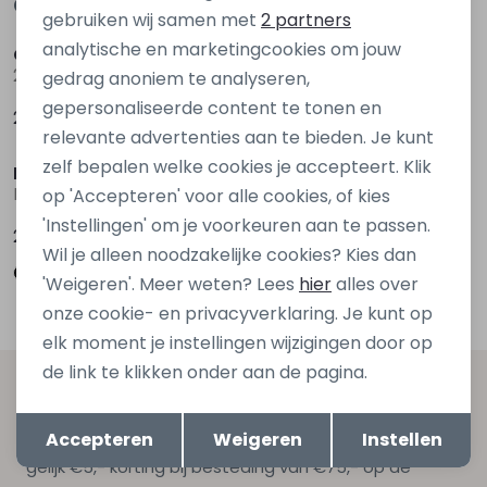
Gerelateerde producten
Marketing cookies
Nieuw
Nieuw
gebruiken wij samen met
2 partners
analytische en marketingcookies om jouw
Cars jeans
jack & jones junior
26340 Denim stonewashed
12300939 Denim
gedrag anoniem te analyseren,
gepersonaliseerde content te tonen en
29,99
39,99
Nieuw
Nieuw
relevante advertenties aan te bieden. Je kunt
zelf bepalen welke cookies je accepteert. Klik
Ravagio
Ravagio
Brick W20268 Zwart
Brick W20268 Groen donker
op 'Accepteren' voor alle cookies, of kies
'Instellingen' om je voorkeuren aan te passen.
29,99
29,99
Wil je alleen noodzakelijke cookies? Kies dan
'Weigeren'. Meer weten? Lees
hier
alles over
onze cookie- en privacyverklaring. Je kunt op
elk moment je instellingen wijzigingen door op
de link te klikken onder aan de pagina.
Altijd als eerste op de hoogte zijn?
Opslaan
Terug
Schrijf je in voor onze nieuwsbrief en ontvang dan ook
Accepteren
Weigeren
Instellen
gelijk €5,- korting bij besteding van €75,- op de