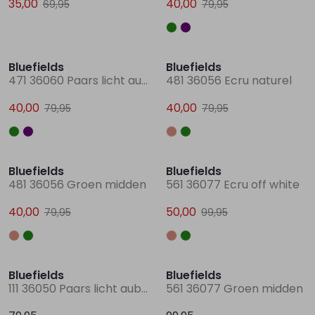
35,00
40,00
69,95
79,95
Sale
Sale
Lingerie
Truien
Meisjes beenmode
Truien
Pakjes en Rompers
Pakjes en Rompers
Bluefields
Bluefields
471 36060 Paars licht aubergine
481 36056 Ecru naturel
Rokken
Vesten
Rokken
Vesten
Rokjes
Shirtjes
40,00
40,00
79,95
79,95
Shirts
Shirts
Shirtjes
Truitjes
Sale
Sale
Truien
Truien
Truitjes
Vestjes
Bluefields
Bluefields
481 36056 Groen midden
561 36077 Ecru off white
Vesten
Vesten
Vestjes
40,00
50,00
79,95
99,95
Accessoires
Accessoires
Accessoires
Bluefields
Bluefields
111 36050 Paars licht aubergine
561 36077 Groen midden