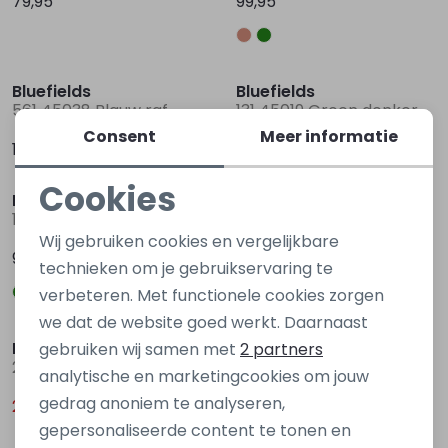
79,95
99,95
Bluefields
Bluefields
561 45038 Blauw raf
131 45019 Groen donker
Consent
Meer informatie
129,95
89,95
Cookies
Bluefields
Bluefields
Noodzakelijke cookies
161 45018 Groen donker
161 45018 Blauw raf
Wij gebruiken cookies en vergelijkbare
Personalisatie cookies
99,95
99,95
technieken om je gebruikservaring te
verbeteren. Met functionele cookies zorgen
Analytische cookies
Sale
we dat de website goed werkt. Daarnaast
Marketing cookies
Bluefields
gebruiken wij samen met
2 partners
214 44014 Oranje licht roest
analytische en marketingcookies om jouw
gedrag anoniem te analyseren,
25,00
69,95
gepersonaliseerde content te tonen en