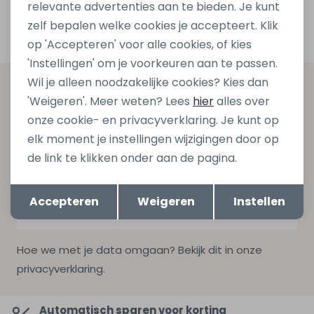
relevante advertenties aan te bieden. Je kunt
1
Filters
zelf bepalen welke cookies je accepteert. Klik
op 'Accepteren' voor alle cookies, of kies
'Instellingen' om je voorkeuren aan te passen.
Wil je alleen noodzakelijke cookies? Kies dan
Altijd als eerste op de hoogte zijn?
'Weigeren'. Meer weten? Lees
hier
alles over
Schrijf je in voor onze nieuwsbrief en ontvang dan ook
onze cookie- en privacyverklaring. Je kunt op
gelijk €5,- korting bij besteding van €75,- op de
elk moment je instellingen wijzigingen door op
nieuwe collectie!
de link te klikken onder aan de pagina.
Opslaan
Terug
Accepteren
Weigeren
Instellen
Aanmelden
Hoe we met je data omgaan? Bekijk dit in onze
privacyverklaring.
Automatisch sparen voor korting