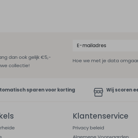
ang dan ook gelijk €5,-
Hoe we met je data omgaan? B
uwe collectie!
tomatisch sparen voor korting
Wij scoren e
kels
Klantenservice
rheide
Privacy beleid
e
Algemene Voorwaarden