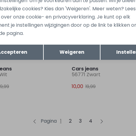
 'Instellingen' om je voorkeuren aan te passen. Wil je allee
zakelijke cookies? Kies dan 'Weigeren'. Meer weten? Lee
s over onze cookie- en privacyverklaring. Je kunt op elk
jeans
Cars jeans
nt je instellingen wijzigingen door op de link te klikken 
 Groen army
61471 Groen army
de pagina.
29,99
Opslaan
Terug
Accepteren
Weigeren
Instell
Sale
jeans
Cars jeans
Wit
56771 Zwart
10,00
19,99
19,99
Pagina
1
2
3
4