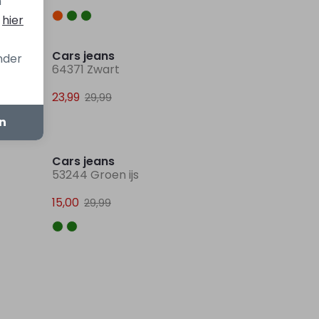
n
s
hier
Sale
Cars jeans
onder
64371 Zwart
23,99
29,99
en
Sale
Sale
Cars jeans
53244 Groen ijs
15,00
29,99