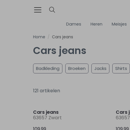
Dames
Heren
Meisjes
Home
Cars jeans
Cars jeans
Badkleding
Broeken
Jacks
Shirts
121 artikelen
Nieuw
Cars jeans
Cars 
63657 Zwart
63657
109,99
109,99