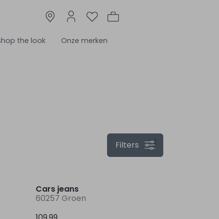
Shop the look
Onze merken
1
Filters
Nieuw
Nieuw
Cars jeans
60257 Groen
109,99