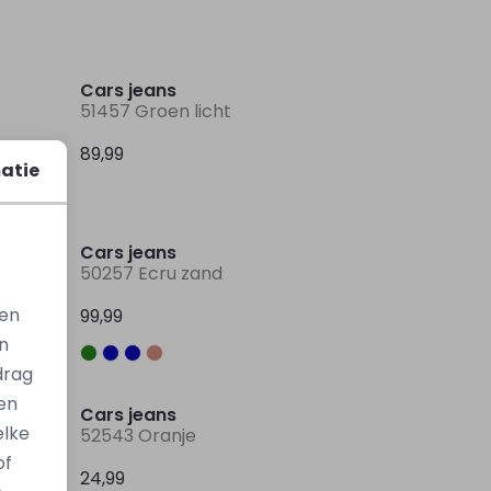
Nieuw
Nieuw
Cars jeans
51457 Groen licht
89,99
atie
Nieuw
Nieuw
Cars jeans
50257 Ecru zand
gen
99,99
n
drag
en
Cars jeans
elke
52543 Oranje
of
24,99