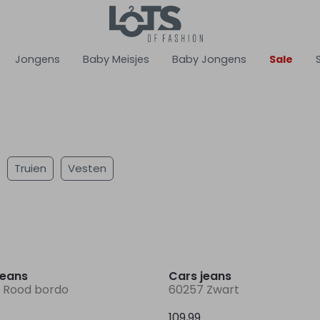
Jongens
Baby Meisjes
Baby Jongens
Sale
Truien
Vesten
Nieuw
jeans
Cars jeans
 Rood bordo
60257 Zwart
109,99