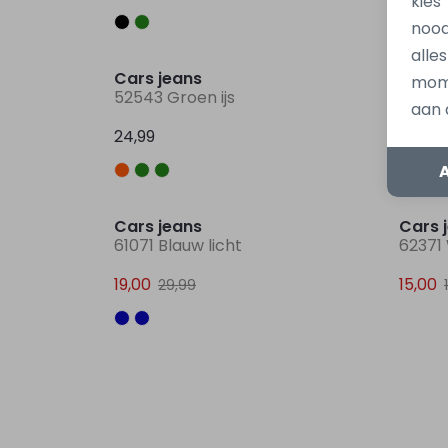
kies
nood
alle
Cars jeans
Cars 
mome
52543 Groen ijs
52543
aan 
24,99
24,99
Sale
Cars jeans
Cars 
61071 Blauw licht
62371 
19,00
15,00
29,99