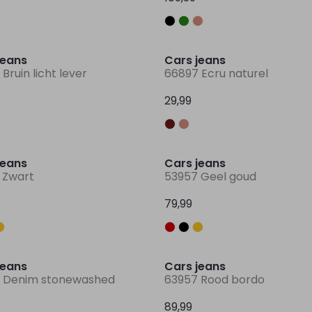
Nieuw
jeans
Cars jeans
Bruin licht lever
66897 Ecru naturel
29,99
Nieuw
jeans
Cars jeans
 Zwart
53957 Geel goud
79,99
Nieuw
jeans
Cars jeans
 Denim stonewashed
63957 Rood bordo
89,99