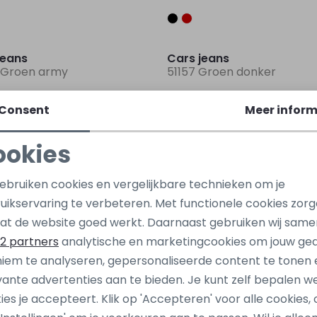
Nieuw
jeans
Cars jeans
 Groen army
51157 Groen donker
99,99
Consent
Meer inform
Nieuw
ookies
jeans
Cars jeans
Noodzakelijke cookies
Personalisatie cookies
 Blauw midden
50257 Blauw marine
gebruiken cookies en vergelijkbare technieken om je
uikservaring te verbeteren. Met functionele cookies zor
99,99
Analytische cookies
Marketing cookies
at de website goed werkt. Daarnaast gebruiken wij same
Nieuw
2 partners
analytische en marketingcookies om jouw ge
iem te analyseren, gepersonaliseerde content te tonen 
jeans
Cars jeans
vante advertenties aan te bieden. Je kunt zelf bepalen w
 Groen donker
52944 Groen army
ies je accepteert. Klik op 'Accepteren' voor alle cookies, 
24,99