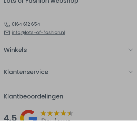
Lots of Fashion webshop
0164 612 654
info@lots-of-fashion.nl
Winkels
Klantenservice
Klantbeoordelingen
4.5
Op basis van 144
beoordelingen