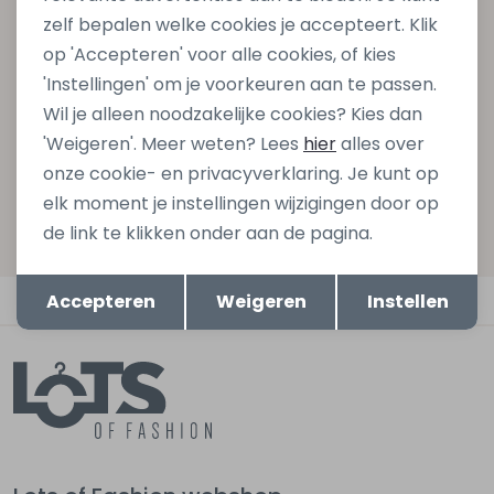
zelf bepalen welke cookies je accepteert. Klik
gelijk €5,- korting bij besteding van €75,- op de
op 'Accepteren' voor alle cookies, of kies
nieuwe collectie!
'Instellingen' om je voorkeuren aan te passen.
Wil je alleen noodzakelijke cookies? Kies dan
'Weigeren'. Meer weten? Lees
hier
alles over
Aanmelden
onze cookie- en privacyverklaring. Je kunt op
elk moment je instellingen wijzigingen door op
Hoe we met je data omgaan? Bekijk dit in onze
de link te klikken onder aan de pagina.
privacyverklaring.
Opslaan
Terug
Automatisch sparen voor korting
Accepteren
Weigeren
Instellen