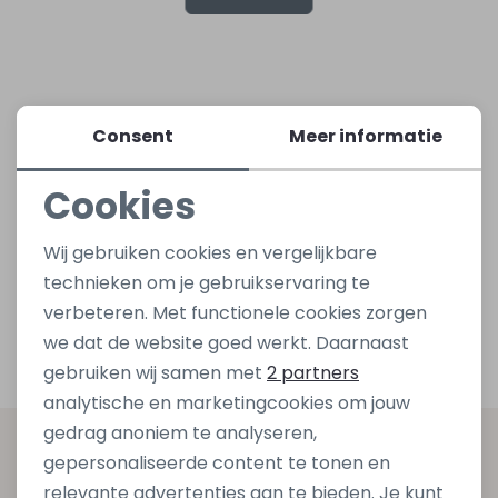
Lingerie
Truien
Meisjes beenmode
Truien
Pakjes en Rompers
Pakjes en Rompers
Rokken
Vesten
Rokken
Vesten
Rokjes
Shirtjes
Consent
Meer informatie
Cookies
Shirts
Shirts
Shirtjes
Truitjes
Noodzakelijke cookies
Wij gebruiken cookies en vergelijkbare
Truien
Truien
Truitjes
Vestjes
Personalisatie cookies
technieken om je gebruikservaring te
verbeteren. Met functionele cookies zorgen
Analytische cookies
Vesten
Vesten
Vestjes
we dat de website goed werkt. Daarnaast
Marketing cookies
gebruiken wij samen met
2 partners
Accessoires
Accessoires
Accessoires
analytische en marketingcookies om jouw
gedrag anoniem te analyseren,
Altijd als eerste op de hoogte zijn?
gepersonaliseerde content te tonen en
relevante advertenties aan te bieden. Je kunt
Schrijf je in voor onze nieuwsbrief en ontvang dan ook