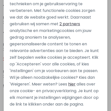
Personalisatie cookies
technieken om je gebruikservaring te
49,99
49,99
verbeteren. Met functionele cookies zorgen
Analytische cookies
we dat de website goed werkt. Daarnaast
Street One
Street One
Marketing cookies
324003 Rood fel
572883 Blauw midden
gebruiken wij samen met
2 partners
analytische en marketingcookies om jouw
49,99
22,99
Sale
Sale
gedrag anoniem te analyseren,
gepersonaliseerde content te tonen en
Street One
Street One
322908 Zwart
303220 Ecru zand
relevante advertenties aan te bieden. Je kunt
zelf bepalen welke cookies je accepteert. Klik
20,00
25,00
39,99
49,99
op 'Accepteren' voor alle cookies, of kies
'Instellingen' om je voorkeuren aan te passen.
Street One
325725 Bruin licht lever
Wil je alleen noodzakelijke cookies? Kies dan
'Weigeren'. Meer weten? Lees
hier
alles over
59,99
onze cookie- en privacyverklaring. Je kunt op
elk moment je instellingen wijzigingen door op
1
Filters
de link te klikken onder aan de pagina.