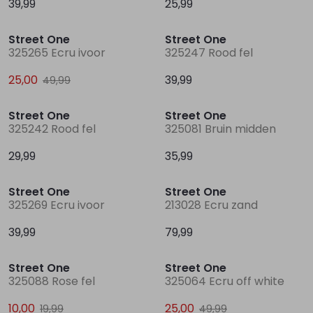
39,99
25,99
Sale
Street One
Street One
Lingerie
Truien
Meisjes beenmode
Truien
Pakjes en Rompers
Pakjes en Rompers
325265 Ecru ivoor
325247 Rood fel
25,00
39,99
49,99
Rokken
Vesten
Rokken
Vesten
Rokjes
Shirtjes
Street One
Street One
Shirts
Shirts
Shirtjes
Truitjes
325242 Rood fel
325081 Bruin midden
29,99
35,99
Truien
Truien
Truitjes
Vestjes
Street One
Street One
325269 Ecru ivoor
213028 Ecru zand
Vesten
Vesten
Vestjes
39,99
79,99
Sale
Sale
Accessoires
Accessoires
Accessoires
Street One
Street One
325088 Rose fel
325064 Ecru off white
10,00
25,00
19,99
49,99