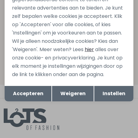
Schrijf je in voor onze nieuwsbrief en ontvang dan ook
relevante advertenties aan te bieden. Je kunt
gelijk €5,- korting bij besteding van €75,- op de
zelf bepalen welke cookies je accepteert. Klik
nieuwe collectie!
op 'Accepteren' voor alle cookies, of kies
'Instellingen' om je voorkeuren aan te passen.
Wil je alleen noodzakelijke cookies? Kies dan
'Weigeren'. Meer weten? Lees
hier
alles over
Aanmelden
onze cookie- en privacyverklaring. Je kunt op
Hoe we met je data omgaan? Bekijk dit in onze
elk moment je instellingen wijzigingen door op
privacyverklaring.
de link te klikken onder aan de pagina.
Opslaan
Terug
Automatisch sparen voor korting
Accepteren
Weigeren
Instellen