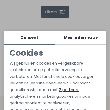
1
Filters
Lingerie
Truien
Meisjes beenmode
Truien
Pakjes en Rompers
Pakjes en Rompers
Rokken
Vesten
Rokken
Vesten
Rokjes
Shirtjes
Consent
Meer informatie
Shirts
Shirts
Shirtjes
Truitjes
Cookies
Noodzakelijke cookies
Truien
Truien
Truitjes
Vestjes
Wij gebruiken cookies en vergelijkbare
Personalisatie cookies
technieken om je gebruikservaring te
Vesten
Vesten
Vestjes
verbeteren. Met functionele cookies zorgen
Analytische cookies
we dat de website goed werkt. Daarnaast
Accessoires
Accessoires
Accessoires
Marketing cookies
gebruiken wij samen met
2 partners
analytische en marketingcookies om jouw
gedrag anoniem te analyseren,
Altijd als eerste op de hoogte zijn?
gepersonaliseerde content te tonen en