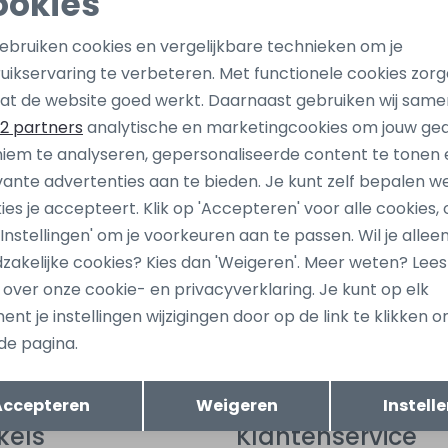
ookies
Noodzakelijke cookies
Personalisatie cookies
gebruiken cookies en vergelijkbare technieken om je
uikservaring te verbeteren. Met functionele cookies zor
Analytische cookies
Marketing cookies
at de website goed werkt. Daarnaast gebruiken wij same
2 partners
analytische en marketingcookies om jouw ge
iem te analyseren, gepersonaliseerde content te tonen 
vante advertenties aan te bieden. Je kunt zelf bepalen w
ies je accepteert. Klik op 'Accepteren' voor alle cookies, 
 'Instellingen' om je voorkeuren aan te passen. Wil je allee
ang dan ook gelijk €5,-
Hoe we met je data omgaan? B
zakelijke cookies? Kies dan 'Weigeren'. Meer weten? Lee
uwe collectie!
s over onze cookie- en privacyverklaring. Je kunt op elk
nt je instellingen wijzigingen door op de link te klikken 
de pagina.
tomatisch sparen voor korting
Wij scoren e
Opslaan
Terug
Accepteren
Weigeren
Instell
kels
Klantenservice