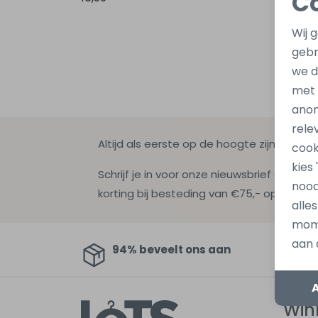
C
Wij 
gebr
we d
met
anon
rele
Altijd als eerste op de hoogte zijn?
cook
kies
Schrijf je in voor onze nieuwsbrief en ontv
nood
korting bij besteding van €75,- op de nie
alle
mome
aan 
94% beveelt ons aan
Au
Win