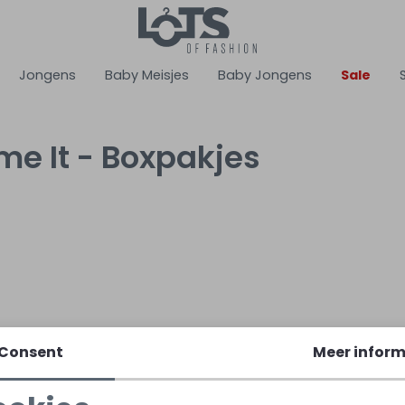
Jongens
Baby Meisjes
Baby Jongens
Sale
e It - Boxpakjes
Consent
Meer inform