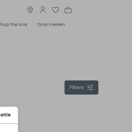
Shop the look
Onze merken
1
Filters
atie