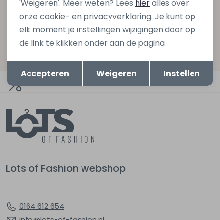
'Weigeren'. Meer weten? Lees
hier
alles over
Aanmelden
onze cookie- en privacyverklaring. Je kunt op
elk moment je instellingen wijzigingen door op
Hoe we met je data omgaan? Bekijk dit in onze
de link te klikken onder aan de pagina.
privacyverklaring.
Opslaan
Terug
Accepteren
Weigeren
Instellen
Automatisch sparen voor korting
Lots of Fashion webshop
0164 612 654
info@lots-of-fashion.nl