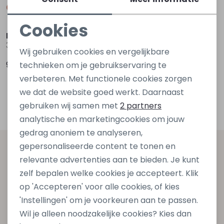
Cookies
Bakkaboe Newborn
Noodzakelijke cookies
3216602 Z10126 Ecru off white
Wij gebruiken cookies en vergelijkbare
Personalisatie cookies
9,99
technieken om je gebruikservaring te
verbeteren. Met functionele cookies zorgen
Analytische cookies
1
we dat de website goed werkt. Daarnaast
Filters
Marketing cookies
gebruiken wij samen met
2 partners
analytische en marketingcookies om jouw
gedrag anoniem te analyseren,
gepersonaliseerde content te tonen en
Altijd als eerste op de hoogte zijn?
relevante advertenties aan te bieden. Je kunt
Schrijf je in voor onze nieuwsbrief en ontvang dan ook
zelf bepalen welke cookies je accepteert. Klik
gelijk €5,- korting bij besteding van €75,- op de
op 'Accepteren' voor alle cookies, of kies
nieuwe collectie!
'Instellingen' om je voorkeuren aan te passen.
Wil je alleen noodzakelijke cookies? Kies dan