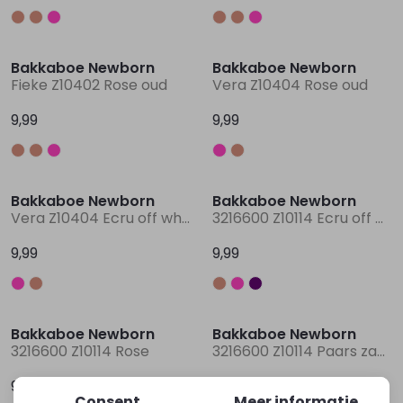
Lingerie
Truien
Meisjes beenmode
Truien
Pakjes en Rompers
Pakjes en Rompers
Bakkaboe Newborn
Bakkaboe Newborn
Fieke Z10402 Rose oud
Vera Z10404 Rose oud
Rokken
Vesten
Rokken
Vesten
Rokjes
Shirtjes
9,99
9,99
Shirts
Shirts
Shirtjes
Truitjes
Bakkaboe Newborn
Bakkaboe Newborn
Truien
Truien
Truitjes
Vestjes
Vera Z10404 Ecru off white
3216600 Z10114 Ecru off white
9,99
9,99
Vesten
Vesten
Vestjes
Accessoires
Accessoires
Accessoires
Bakkaboe Newborn
Bakkaboe Newborn
3216600 Z10114 Rose
3216600 Z10114 Paars zacht lila
9,99
9,99
Consent
Meer informatie