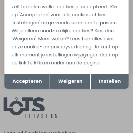
zelf bepalen welke cookies je accepteert. Klik
gelijk €5,- korting bij besteding van €75,- op de
op 'Accepteren' voor alle cookies, of kies
nieuwe collectie!
'Instellingen' om je voorkeuren aan te passen.
Wil je alleen noodzakelijke cookies? Kies dan
'Weigeren'. Meer weten? Lees
hier
alles over
Aanmelden
onze cookie- en privacyverklaring. Je kunt op
elk moment je instellingen wijzigingen door op
Hoe we met je data omgaan? Bekijk dit in onze
de link te klikken onder aan de pagina.
privacyverklaring.
Opslaan
Terug
Automatisch sparen voor korting
Accepteren
Weigeren
Instellen