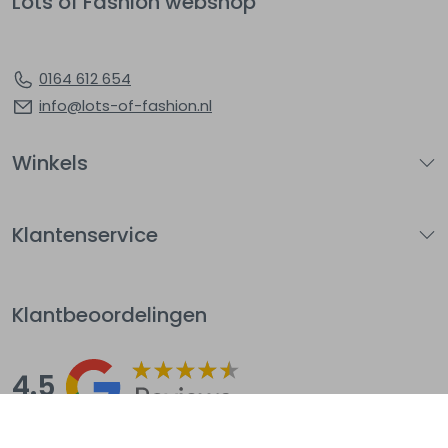
Lots of Fashion webshop
0164 612 654
info@lots-of-fashion.nl
Winkels
Klantenservice
Klantbeoordelingen
4.5
Op basis van 144
beoordelingen