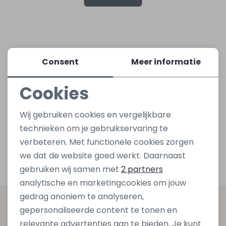
Lingerie
Truien
Meisjes beenmode
Truien
Pakjes en Rompers
Pakjes en Rompers
Rokken
Vesten
Rokken
Vesten
Rokjes
Shirtjes
Consent
Meer informatie
Cookies
Shirts
Shirts
Shirtjes
Truitjes
Noodzakelijke cookies
Wij gebruiken cookies en vergelijkbare
Truien
Truien
Truitjes
Vestjes
Personalisatie cookies
technieken om je gebruikservaring te
verbeteren. Met functionele cookies zorgen
Analytische cookies
Vesten
Vesten
Vestjes
we dat de website goed werkt. Daarnaast
Marketing cookies
gebruiken wij samen met
2 partners
Accessoires
Accessoires
Accessoires
analytische en marketingcookies om jouw
gedrag anoniem te analyseren,
Altijd als eerste op de hoogte zijn?
gepersonaliseerde content te tonen en
relevante advertenties aan te bieden. Je kunt
Schrijf je in voor onze nieuwsbrief en ontvang dan ook