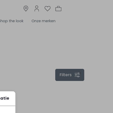
Shop the look
Onze merken
1
Filters
atie