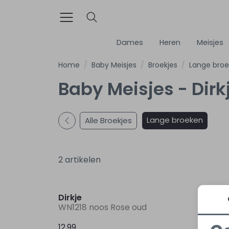
Dames
Heren
Meisjes
Home
Baby Meisjes
Broekjes
Lange bro
Baby Meisjes - Dirk
Lange broeken
Alle Broekjes
2 artikelen
Dirkje
Dirkje
WN1218 noos Rose oud
WN122
12,99
13,99