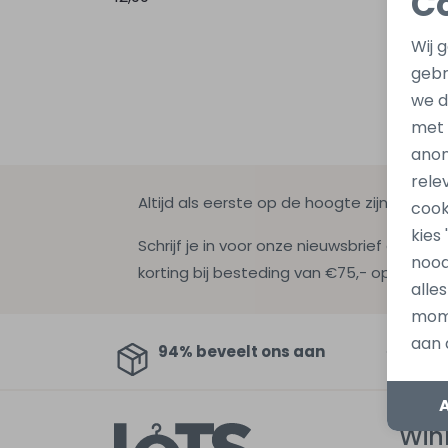
C
Wij 
gebr
we d
met
anon
rele
Altijd als eerste op de hoogte zijn?
cook
kies
Schrijf je in voor onze nieuwsbrief en ontv
nood
korting bij besteding van €75,- op de nie
alle
mome
aan 
94% beveelt ons aan
Au
Win