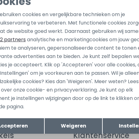
ookies
Noodzakelijke cookies
Personalisatie cookies
gebruiken cookies en vergelijkbare technieken om je
uikservaring te verbeteren. Met functionele cookies zor
Analytische cookies
Marketing cookies
at de website goed werkt. Daarnaast gebruiken wij same
2 partners
analytische en marketingcookies om jouw ge
iem te analyseren, gepersonaliseerde content te tonen 
vante advertenties aan te bieden. Je kunt zelf bepalen w
ies je accepteert. Klik op 'Accepteren' voor alle cookies, 
 'Instellingen' om je voorkeuren aan te passen. Wil je allee
ang dan ook gelijk €5,-
Hoe we met je data omgaan? B
zakelijke cookies? Kies dan 'Weigeren'. Meer weten? Lee
uwe collectie!
s over onze cookie- en privacyverklaring. Je kunt op elk
nt je instellingen wijzigingen door op de link te klikken 
de pagina.
tomatisch sparen voor korting
Wij scoren e
Opslaan
Terug
Accepteren
Weigeren
Instell
kels
Klantenservice