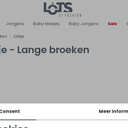
Jongens
Baby Meisjes
Baby Jongens
Sale
eken
Dirkje
je - Lange broeken
Consent
Meer inform
0 noos Ecru ivoor