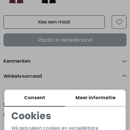
Kies een maat
Plaats in winkelmand
Kenmerken
Winkelvoorraad
80
92
98
Consent
Meer informatie
Hoogerheide
Cookies
Kapelle
Noodzakelijke cookies
Wij gebruiken cookies en vergelijkbare