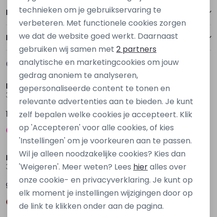
Personalisatie cookies
technieken om je gebruikservaring te
Betalen
verbeteren. Met functionele cookies zorgen
Analytische cookies
we dat de website goed werkt. Daarnaast
Bezorgen of ophalen
Marketing cookies
gebruiken wij samen met
2 partners
analytische en marketingcookies om jouw
Gerelateerde producten
Nieuw
Nieuw
gedrag anoniem te analyseren,
Bakkaboe Newborn
Bakkaboe
gepersonaliseerde content te tonen en
3316204 W20298 Ecru off white
3315207 W20178 Blauw marine
relevante advertenties aan te bieden. Je kunt
12,99
9,99
zelf bepalen welke cookies je accepteert. Klik
op 'Accepteren' voor alle cookies, of kies
Nieuw
'Instellingen' om je voorkeuren aan te passen.
Wil je alleen noodzakelijke cookies? Kies dan
Bakkaboe
Bakkaboe
'Weigeren'. Meer weten? Lees
hier
alles over
3315207 W20178 Bruin donker
3315210 W20190 Ecru melee
onze cookie- en privacyverklaring. Je kunt op
9,99
9,99
elk moment je instellingen wijzigingen door op
de link te klikken onder aan de pagina.